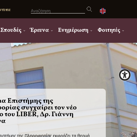
ντυπα
Σπουδές
Έρευνα
Ενημέρωση
Φοιτητές
α Επιστήμης της
ρίας συγχαίρει τον νέο
 του LIBER, Δρ. Γιάννη
να
ιστήμης της Πληροφορίας εκφράζει τα θερμά