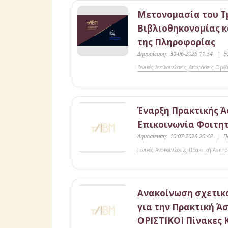
Μετονομασία του Τ
Βιβλιοθηκονομίας κ
της Πληροφορίας
Δημοσίευση:
30-06-2026 11:54
|
Ε
Γενικές Ανακοινώσεις
Αποφάσεις Οργ
Έναρξη Πρακτικής Ά
Επικοινωνία Φοιτη
Δημοσίευση:
10-07-2026 20:48
|
Π
Γενικές Ανακοινώσεις
Πρακτική Άσκη
Ανακοίνωση σχετικά
για την Πρακτική Άσ
ΟΡΙΣΤΙΚΟΙ Πίνακες 