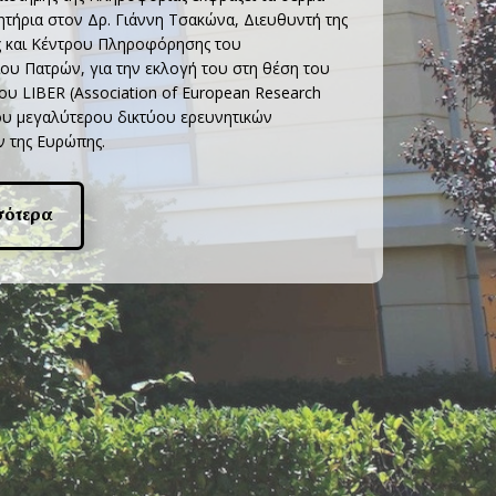
τήρια στον Δρ. Γιάννη Τσακώνα, Διευθυντή της
ς και Κέντρου Πληροφόρησης του
ου Πατρών, για την εκλογή του στη θέση του
υ LIBER (Association of European Research
 του μεγαλύτερου δικτύου ερευνητικών
 της Ευρώπης.
σότερα