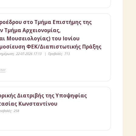
ροέδρου στο Τμήμα Επιστήμης της
ν Τμήμα Αρχειονομίας,
αι Μουσειολογίας) του Ιονίου
ημοσίευση ΦΕΚ/Διαπιστωτικής Πράξης
νημέρωση:
22-07-2026 17:13
|
Προβολές:
713
άνων
ρικής Διατριβής της Υποψηφίας
στασίας Κωνσταντίνου
ροβολές:
258