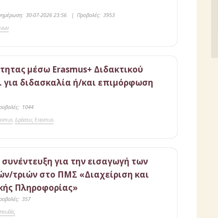
νημέρωση:
30-07-2026 23:56
|
Προβολές:
3953
άνων
τητας μέσω Erasmus+ Διδακτικού
. για διδασκαλία ή/και επιμόρφωση
ροβολές:
1044
asmus
Δράσεις Erasmus
 συνέντευξη για την εισαγωγή των
ν/τριών στο ΠΜΣ «Διαχείριση και
ικής Πληροφορίας»
ροβολές:
357
Σπουδές