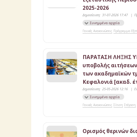
2025-2026
Δημοσίευση:
31-07-2026 17:47
|
Π
Συνημμένα αρχεία
Γενικές Ανακοινώσεις
Πρόγραμμα Εξε
ΠΑΡΑΤΑΣΗ ΛΗΞΗΣ Υ
υποβολής αιτήσεων
των ακαδημαϊκών τ
Κεφαλονιά [ακαδ. έτ
Δημοσίευση:
25-05-2026 12:16
|
Ε
Συνημμένα αρχεία
Γενικές Ανακοινώσεις
Σίτιση
Στέγαση
Ορισμός θερινών δι