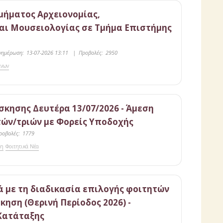
μήματος Αρχειονομίας,
αι Μουσειολογίας σε Τμήμα Επιστήμης
νημέρωση:
13-07-2026 13:11
|
Προβολές:
2950
άνων
σκησης Δευτέρα 13/07/2026 - Άμεση
τών/τριών με Φορείς Υποδοχής
ροβολές:
1779
ση
Φοιτητικά Νέα
 με τη διαδικασία επιλογής φοιτητών
κηση (Θερινή Περίοδος 2026) -
Κατάταξης