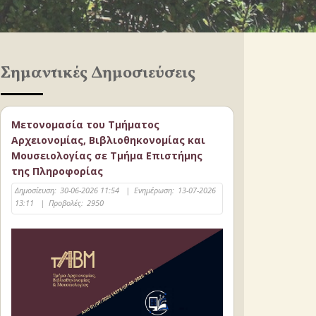
Σημαντικές Δημοσιεύσεις
Μετονομασία του Τμήματος
Αρχειονομίας, Βιβλιοθηκονομίας και
Μουσειολογίας σε Τμήμα Επιστήμης
της Πληροφορίας
Δημοσίευση:
30-06-2026 11:54
|
Ενημέρωση:
13-07-2026
13:11
|
Προβολές:
2950