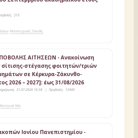
ροβολές:
215
τάσεων
Μεταπτυχιακές Σπουδές
ΠΟΒΟΛΗΣ ΑΙΤΗΣΕΩΝ - Ανακοίνωση
 σίτισης-στέγασης φοιτητών/τριών
μημάτων σε Κέρκυρα-Ζάκυνθο-
ος 2026 – 2027]: έως 31/08/2026
νημέρωση:
31-07-2026 16:58
|
Προβολές:
12449
Φοιτητικά Νέα
ακοπών Ιονίου Πανεπιστημίου -