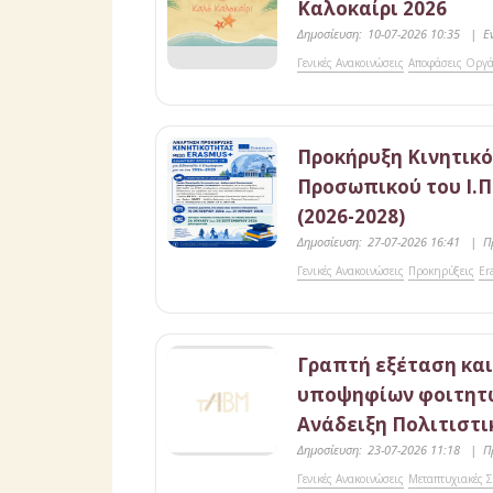
Καλοκαίρι 2026
Δημοσίευση:
10-07-2026 10:35
|
Ε
Γενικές Ανακοινώσεις
Αποφάσεις Οργ
Προκήρυξη Κινητικό
Προσωπικού του Ι.Π
(2026-2028)
Δημοσίευση:
27-07-2026 16:41
|
Π
Γενικές Ανακοινώσεις
Προκηρύξεις
Er
Γραπτή εξέταση και
υποψηφίων φοιτητώ
Ανάδειξη Πολιτιστ
Δημοσίευση:
23-07-2026 11:18
|
Π
Γενικές Ανακοινώσεις
Μεταπτυχιακές 