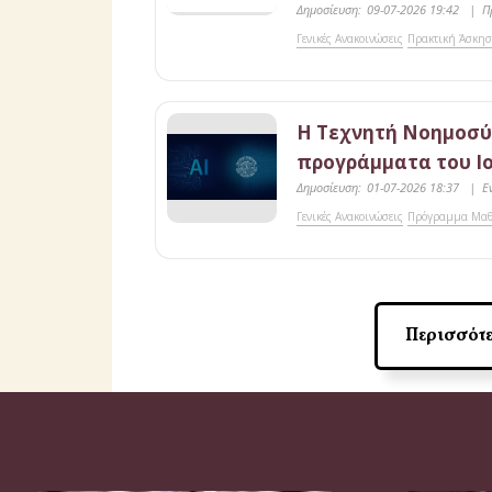
Δημοσίευση:
09-07-2026 19:42
|
Π
Γενικές Ανακοινώσεις
Πρακτική Άσκη
Η Τεχνητή Νοημοσύ
προγράμματα του Ι
Δημοσίευση:
01-07-2026 18:37
|
Ε
Γενικές Ανακοινώσεις
Πρόγραμμα Μα
Περισσότε