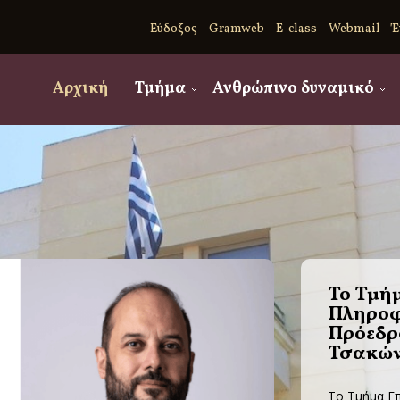
Εύδοξος
Gramweb
E-class
Webmail
Έ
Αρχική
Τμήμα
Ανθρώπινο δυναμικό
Το Τμήμ
Πληροφο
Πρόεδρο
Τσακώ
Το Τμήμα Επ