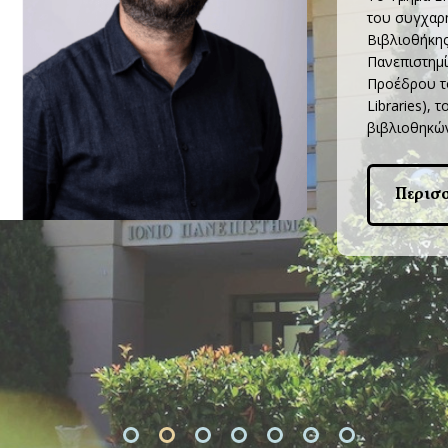
του συγχαρη
Βιβλιοθήκη
Πανεπιστημί
Προέδρου το
Libraries),
βιβλιοθηκών
Περισ