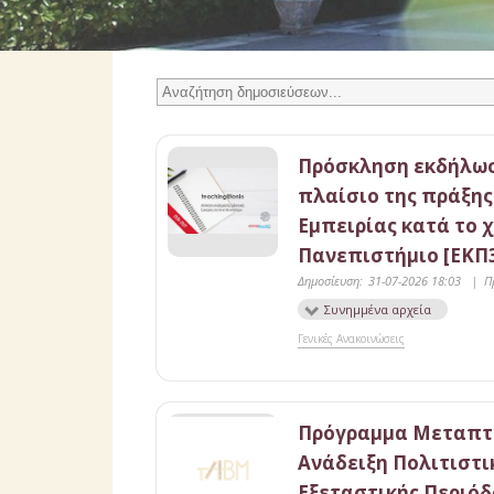
Πρόσκληση εκδήλωσ
πλαίσιο της πράξη
Εμπειρίας κατά το χ
Πανεπιστήμιο [ΕΚΠ
Δημοσίευση:
31-07-2026 18:03
|
Π
Συνημμένα αρχεία
Γενικές Ανακοινώσεις
Πρόγραμμα Μεταπτυ
Ανάδειξη Πολιτιστι
Εξεταστικής Περιό