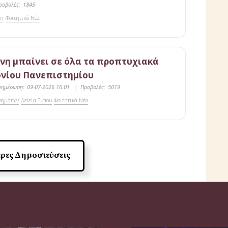
ροβολές:
1845
ση
Φοιτητικά Νέα
νη μπαίνει σε όλα τα προπτυχιακά
ονίου Πανεπιστημίου
νημέρωση:
09-07-2026 16:01
|
Προβολές:
5019
θημάτων
Δελτία Τύπου
Φοιτητικά Νέα
ρες Δημοσιεύσεις