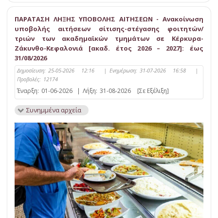
ΠΑΡΑΤΑΣΗ ΛΗΞΗΣ ΥΠΟΒΟΛΗΣ ΑΙΤΗΣΕΩΝ - Ανακοίνωση
υποβολής αιτήσεων σίτισης-στέγασης φοιτητών/
τριών των ακαδημαϊκών τμημάτων σε Κέρκυρα-
Ζάκυνθο-Κεφαλονιά [ακαδ. έτος 2026 – 2027]: έως
31/08/2026
Δημοσίευση:
25-05-2026 12:16
|
Ενημέρωση:
31-07-2026 16:58
|
Προβολές:
12174
Έναρξη:
01-06-2026
|
Λήξη:
31-08-2026
[Σε Εξέλιξη]
Συνημμένα αρχεία