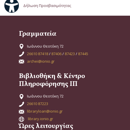
Δήλωση Προσβασιμότητας
Γραμματεία
Ιωάννου Θεοτόκη 72
26610 87418
/
87406
/
87423
/
87445
archei@ionio.gr
Βιβλιοθήκη & Κέντρο
Πληροφόρησης ΙΠ
Ιωάννου Θεοτόκη 72
26610 87223
libraryloan@ionio.gr
library.ionio.gr
Ώρες λειτουργίας