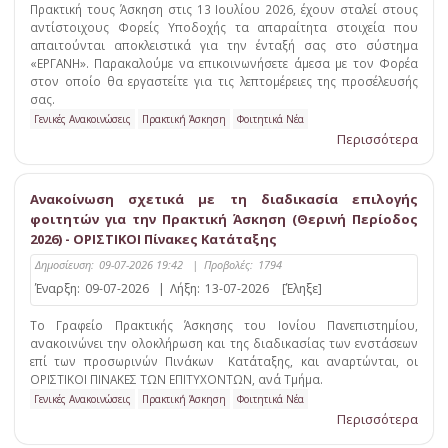
Πρακτική τους Άσκηση στις 13 Ιουλίου 2026, έχουν σταλεί στους
αντίστοιχους Φορείς Υποδοχής τα απαραίτητα στοιχεία που
απαιτούνται αποκλειστικά για την ένταξή σας στο σύστημα
«ΕΡΓΑΝΗ». Παρακαλούμε να επικοινωνήσετε άμεσα με τον Φορέα
στον οποίο θα εργαστείτε για τις λεπτομέρειες της προσέλευσής
σας.
Γενικές Ανακοινώσεις
Πρακτική Άσκηση
Φοιτητικά Νέα
Περισσότερα
Ανακοίνωση σχετικά με τη διαδικασία επιλογής
φοιτητών για την Πρακτική Άσκηση (Θερινή Περίοδος
2026) - ΟΡΙΣΤΙΚΟΙ Πίνακες Κατάταξης
Δημοσίευση:
09-07-2026 19:42
|
Προβολές:
1794
Έναρξη:
09-07-2026
|
Λήξη:
13-07-2026
[Έληξε]
Το Γραφείο Πρακτικής Άσκησης του Ιονίου Πανεπιστημίου,
ανακοινώνει την ολοκλήρωση και της διαδικασίας των ενστάσεων
επί των προσωρινών Πινάκων Κατάταξης, και αναρτώνται, οι
ΟΡΙΣΤΙΚΟΙ ΠΙΝΑΚΕΣ ΤΩΝ ΕΠΙΤΥΧΟΝΤΩΝ, ανά Τμήμα.
Γενικές Ανακοινώσεις
Πρακτική Άσκηση
Φοιτητικά Νέα
Περισσότερα