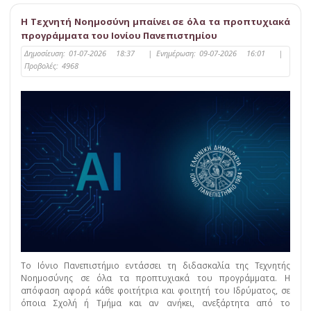
Η Τεχνητή Νοημοσύνη μπαίνει σε όλα τα προπτυχιακά
προγράμματα του Ιονίου Πανεπιστημίου
Δημοσίευση:
01-07-2026 18:37
|
Ενημέρωση:
09-07-2026 16:01
|
Προβολές:
4968
Το Ιόνιο Πανεπιστήμιο εντάσσει τη διδασκαλία της Τεχνητής
Νοημοσύνης σε όλα τα προπτυχιακά του προγράμματα. Η
απόφαση αφορά κάθε φοιτήτρια και φοιτητή του Ιδρύματος, σε
όποια Σχολή ή Τμήμα και αν ανήκει, ανεξάρτητα από το