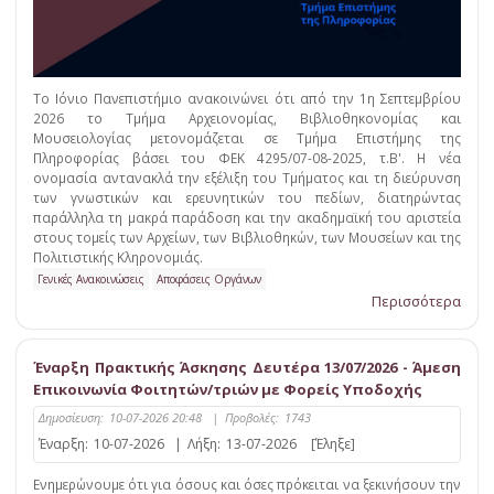
Το Ιόνιο Πανεπιστήμιο ανακοινώνει ότι από την 1η Σεπτεμβρίου
2026 το Τμήμα Αρχειονομίας, Βιβλιοθηκονομίας και
Μουσειολογίας μετονομάζεται σε Τμήμα Επιστήμης της
Πληροφορίας βάσει του ΦΕΚ 4295/07-08-2025, τ.Β'. Η νέα
ονομασία αντανακλά την εξέλιξη του Τμήματος και τη διεύρυνση
των γνωστικών και ερευνητικών του πεδίων, διατηρώντας
παράλληλα τη μακρά παράδοση και την ακαδημαϊκή του αριστεία
στους τομείς των Αρχείων, των Βιβλιοθηκών, των Μουσείων και της
Πολιτιστικής Κληρονομιάς.
Γενικές Ανακοινώσεις
Αποφάσεις Οργάνων
Περισσότερα
Έναρξη Πρακτικής Άσκησης Δευτέρα 13/07/2026 - Άμεση
Επικοινωνία Φοιτητών/τριών με Φορείς Υποδοχής
Δημοσίευση:
10-07-2026 20:48
|
Προβολές:
1743
Έναρξη:
10-07-2026
|
Λήξη:
13-07-2026
[Έληξε]
Ενημερώνουμε ότι για όσους και όσες πρόκειται να ξεκινήσουν την