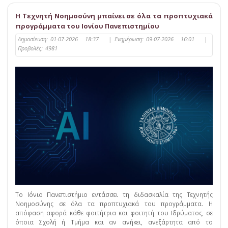
Η Τεχνητή Νοημοσύνη μπαίνει σε όλα τα προπτυχιακά
προγράμματα του Ιονίου Πανεπιστημίου
Δημοσίευση:
01-07-2026 18:37
|
Ενημέρωση:
09-07-2026 16:01
|
Προβολές:
4981
Το Ιόνιο Πανεπιστήμιο εντάσσει τη διδασκαλία της Τεχνητής
Νοημοσύνης σε όλα τα προπτυχιακά του προγράμματα. Η
απόφαση αφορά κάθε φοιτήτρια και φοιτητή του Ιδρύματος, σε
όποια Σχολή ή Τμήμα και αν ανήκει, ανεξάρτητα από το