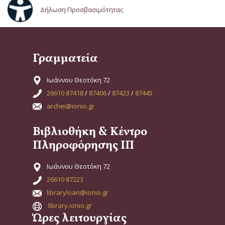
Δήλωση Προσβασιμότητας
Γραμματεία
Ιωάννου Θεοτόκη 72
26610 87418
/
87406
/
87423
/
87445
archei@ionio.gr
Βιβλιοθήκη & Κέντρο
Πληροφόρησης ΙΠ
Ιωάννου Θεοτόκη 72
26610 87223
libraryloan@ionio.gr
library.ionio.gr
Ώρες λειτουργίας