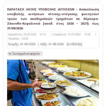
ΠΑΡΑΤΑΣΗ ΛΗΞΗΣ ΥΠΟΒΟΛΗΣ ΑΙΤΗΣΕΩΝ - Ανακοίνωση
υποβολής αιτήσεων σίτισης-στέγασης φοιτητών/
τριών των ακαδημαϊκών τμημάτων σε Κέρκυρα-
Ζάκυνθο-Κεφαλονιά [ακαδ. έτος 2026 – 2027]: έως
31/08/2026
Δημοσίευση:
25-05-2026 12:16
|
Ενημέρωση:
31-07-2026 16:58
|
Προβολές:
12230
Έναρξη:
01-06-2026
|
Λήξη:
31-08-2026
[Σε Εξέλιξη]
Συνημμένα αρχεία