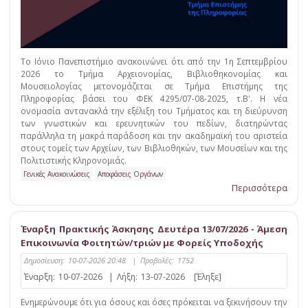
Το Ιόνιο Πανεπιστήμιο ανακοινώνει ότι από την 1η Σεπτεμβρίου
2026 το Τμήμα Αρχειονομίας, Βιβλιοθηκονομίας και
Μουσειολογίας μετονομάζεται σε Τμήμα Επιστήμης της
Πληροφορίας βάσει του ΦΕΚ 4295/07-08-2025, τ.Β'. Η νέα
ονομασία αντανακλά την εξέλιξη του Τμήματος και τη διεύρυνση
των γνωστικών και ερευνητικών του πεδίων, διατηρώντας
παράλληλα τη μακρά παράδοση και την ακαδημαϊκή του αριστεία
στους τομείς των Αρχείων, των Βιβλιοθηκών, των Μουσείων και της
Πολιτιστικής Κληρονομιάς.
Γενικές Ανακοινώσεις
Αποφάσεις Οργάνων
Περισσότερα
Έναρξη Πρακτικής Άσκησης Δευτέρα 13/07/2026 - Άμεση
Επικοινωνία Φοιτητών/τριών με Φορείς Υποδοχής
Δημοσίευση:
10-07-2026 20:48
|
Προβολές:
1752
Έναρξη:
10-07-2026
|
Λήξη:
13-07-2026
[Έληξε]
Ενημερώνουμε ότι για όσους και όσες πρόκειται να ξεκινήσουν την