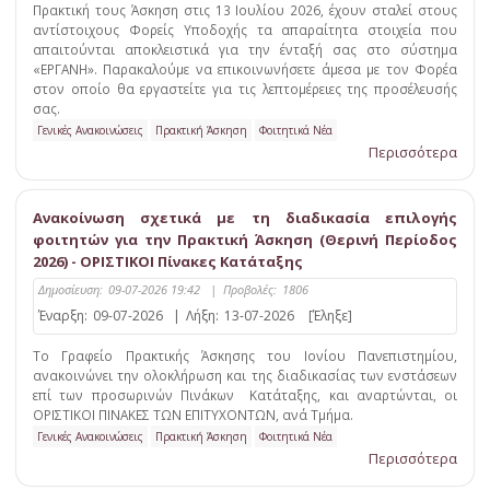
Πρακτική τους Άσκηση στις 13 Ιουλίου 2026, έχουν σταλεί στους
αντίστοιχους Φορείς Υποδοχής τα απαραίτητα στοιχεία που
απαιτούνται αποκλειστικά για την ένταξή σας στο σύστημα
«ΕΡΓΑΝΗ». Παρακαλούμε να επικοινωνήσετε άμεσα με τον Φορέα
στον οποίο θα εργαστείτε για τις λεπτομέρειες της προσέλευσής
σας.
Γενικές Ανακοινώσεις
Πρακτική Άσκηση
Φοιτητικά Νέα
Περισσότερα
Ανακοίνωση σχετικά με τη διαδικασία επιλογής
φοιτητών για την Πρακτική Άσκηση (Θερινή Περίοδος
2026) - ΟΡΙΣΤΙΚΟΙ Πίνακες Κατάταξης
Δημοσίευση:
09-07-2026 19:42
|
Προβολές:
1806
Έναρξη:
09-07-2026
|
Λήξη:
13-07-2026
[Έληξε]
Το Γραφείο Πρακτικής Άσκησης του Ιονίου Πανεπιστημίου,
ανακοινώνει την ολοκλήρωση και της διαδικασίας των ενστάσεων
επί των προσωρινών Πινάκων Κατάταξης, και αναρτώνται, οι
ΟΡΙΣΤΙΚΟΙ ΠΙΝΑΚΕΣ ΤΩΝ ΕΠΙΤΥΧΟΝΤΩΝ, ανά Τμήμα.
Γενικές Ανακοινώσεις
Πρακτική Άσκηση
Φοιτητικά Νέα
Περισσότερα