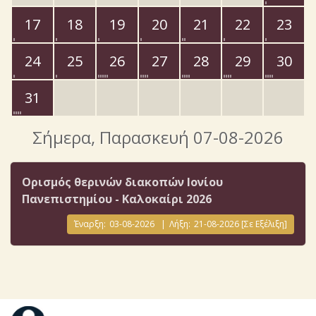
17
18
19
20
21
22
23
24
25
26
27
28
29
30
31
Σήμερα
, Παρασκευή 07-08-2026
Ορισμός θερινών διακοπών Ιονίου
Πανεπιστημίου - Καλοκαίρι 2026
Έναρξη:
03-08-2026
|
Λήξη:
21-08-2026
[Σε Εξέλιξη]