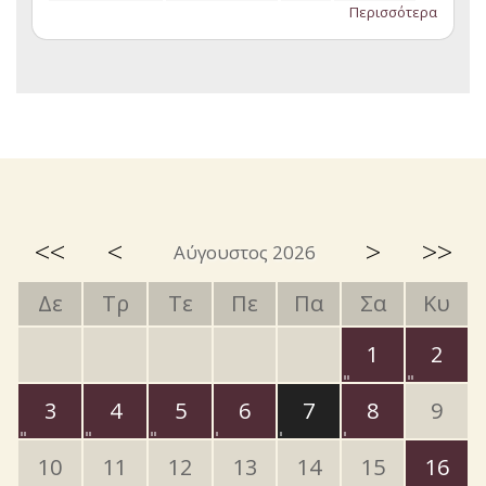
Περισσότερα
<<
<
>
>>
Αύγουστος 2026
Δε
Τρ
Τε
Πε
Πα
Σα
Κυ
1
2
3
4
5
6
7
8
9
10
11
12
13
14
15
16