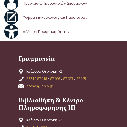
Προστασία Προσωπικών Δεδομένων
Φόρμα Επικοινωνίας και Παραπόνων
Δήλωση Προσβασιμότητας
Γραμματεία
Ιωάννου Θεοτόκη 72
26610 87418
/
87406
/
87423
/
87445
archei@ionio.gr
Βιβλιοθήκη & Κέντρο
Πληροφόρησης ΙΠ
Ιωάννου Θεοτόκη 72