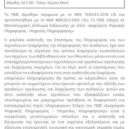
Mέγεθος: 58.5 KB :: Τύπος: Kείμενο Word
Το ΠΜΣ ιδρύθηκε σύμφωνα με το ΦΕΚ 1530/4-5-2018 τ.Β. και
τροποποιήθηκε με το ΦΕΚ 868/20-2-2023 τ.Β.). Το ΠΜΣ οδηγεί σε
Μεταπτυχιακό Δίπλωμα Ειδίκευσης με τίτλο «
Διαχείριση Ψηφιακής
Πληροφορίας - Υπηρεσίες Πληροφόρησης
».
Η ραγδαία ανάπτυξη της Επιστήμης της Πληροφορίας και των
τεχνολογιών διαχείρισης της πληροφορίας στο Διαδίκτυο, έχει σαν
αποτέλεσμα τη σύγκλιση του τρόπου διαχείρισης τωνσυλλογών
των Αρχείων, των Βιβλιοθηκών και των Μουσείων, μέσω κοινών και
επαναχρησιμοποιούμενων τεχνολογιών και εργαλείων οργάνωσης
και διαχείρισης τεκμηρίων. Για το λόγο αυτό οι επιστήμονες που
εστιάζουν τα ενδιαφέροντα τους στην ανάπτυξη και διαχείριση
υπηρεσιών πληροφόρησης θα πρέπει να ειδικευθούν ώστε να
μπορούν να συμμετέχουν στην έρευνα σχετικά με την εξέλιξη των
εργαλείων οργάνωσης και διαχείρισης των συλλογών αυτών και
στην ανάπτυξη νέων εργαλείων που εξασφαλίζουν ενιαία,
ολοκληρωμένη και μακροχρόνια πρόσβαση σε διαφορετικές και
κατανεμημένες πηγές πληροφοριών. Στόχος του ΠΜΣ «Διαχείριση
Ψηφιακής Πληροφορίας - Υπηρεσίες πληροφόρησης» είναι η
συγκρότηση μεταπτυχιακών σπουδών και η ανάπτυξη και
διεύρυνση της έρευνας σε ένα ταχύτατα εξελισσόμενο και με
εξέχουσα επιστημονική, κοινωνική και οικονομική σημασία τομέα,