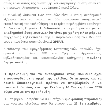
όπως είναι αυτός της ανάπτυξης και διαχείρισης συστημάτων και
υπηρεσιών πληροφόρησης σε ψηφιακό περιβάλλον.
Η συνολική διάρκεια των σπουδών είναι 3 (τρία) ακαδημαϊκά
εξάμηνα, από τα οποία τα δύο συνιστούν υποχρεωτική
εκπαιδευτική παρακολούθηση και το τρίτο περιλαμβάνει εκπόνηση
Διπλωματικής Εργασίας.
Η διδασκαλία των μαθημάτων για το
ακαδημαϊκό έτος 2026-2027 θα γίνει με χρήση πλατφόρμας
σύγχρονης τηλεκπαίδευσης
. Η παρακολούθηση του ΠΜΣ από
τους επιτυχόντες φοιτητές είναι
ΔΩΡΕΑΝ
.
Διευθυντής του Προγράμματος Μεταπτυχιακών Σπουδών έχει
οριστεί το μέλος ΔΕΠ του Τμήματος Αρχειονομίας,
Βιβλιοθηκονομίας και Μουσειολογίας Καθηγητής
Μανόλης
Γεργατσούλης
.
H προκήρυξη για το ακαδημαϊκό έτος 2026-2027 έχει
επισυναφθεί στην αρχή της σελίδας.
Οι αιτήσεις και τα
λοιπά δικαιολογητικά πρέπει να υποβληθούν ή να
αποσταλούν έως και την Τετάρτη 16 Σεπτεμβρίου 2026
σύμφωνα με την προκήρυξη.
Οι υποψήφιοι θα πρέπει να συμμετέχουν
(με φυσική παρουσία)
στις γραπτές εξετάσεις που θα γίνουν στις
25 Σεπτεμβρίου