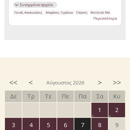
Συνημμένα αρχεία
Γενικές Ανακοινώσεις
Αποφάσεις Οργάνων
Στέγαση
Φοιτητικά Νέα
Περισσότερα
<<
<
>
>>
Αύγουστος 2026
Δε
Τρ
Τε
Πε
Πα
Σα
Κυ
1
2
3
4
5
6
7
8
9