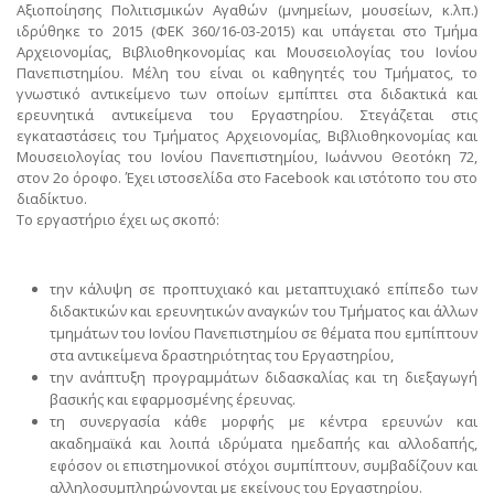
Αξιοποίησης Πολιτισμικών Αγαθών (μνημείων, μουσείων, κ.λπ.)
ιδρύθηκε το 2015 (ΦΕΚ 360/16-03-2015) και υπάγεται στο Τμήμα
Αρχειονομίας, Βιβλιοθηκονομίας και Μουσειολογίας του Ιονίου
Πανεπιστημίου. Μέλη του είναι οι καθηγητές του Τμήματος, το
γνωστικό αντικείμενο των οποίων εμπίπτει στα διδακτικά και
ερευνητικά αντικείμενα του Εργαστηρίου. Στεγάζεται στις
εγκαταστάσεις του Τμήματος Αρχειονομίας, Βιβλιοθηκονομίας και
Μουσειολογίας του Ιονίου Πανεπιστημίου, Ιωάννου Θεοτόκη 72,
στον 2ο όροφο. Έχει ιστοσελίδα στο Facebook και ιστότοπο του στο
διαδίκτυο.
Το εργαστήριο έχει ως σκοπό:
την κάλυψη σε προπτυχιακό και μεταπτυχιακό επίπεδο των
διδακτικών και ερευνητικών αναγκών του Τμήματος και άλλων
τμημάτων του Ιονίου Πανεπιστημίου σε θέματα που εμπίπτουν
στα αντικείμενα δραστηριότητας του Εργαστηρίου,
την ανάπτυξη προγραμμάτων διδασκαλίας και τη διεξαγωγή
βασικής και εφαρμοσμένης έρευνας.
τη συνεργασία κάθε μορφής με κέντρα ερευνών και
ακαδημαϊκά και λοιπά ιδρύματα ημεδαπής και αλλοδαπής,
εφόσον οι επιστημονικοί στόχοι συμπίπτουν, συμβαδίζουν και
αλληλοσυμπληρώνονται με εκείνους του Εργαστηρίου.