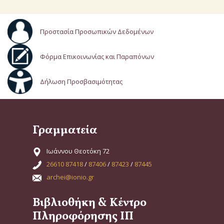
Προστασία Προσωπικών Δεδομένων
Φόρμα Επικοινωνίας και Παραπόνων
Δήλωση Προσβασιμότητας
Γραμματεία
Ιωάννου Θεοτόκη 72
26610 87418
/
87406
/
87423
/
87445
archei@ionio.gr
Βιβλιοθήκη & Κέντρο
Πληροφόρησης ΙΠ