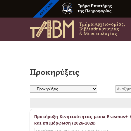
Τμήμα Αρχειονομίας,
Βιβλιοθηκονομίας
& Μουσειολογίας
Προκηρύξεις
Προκήρυξη Κινητικότητας μέσω Erasmus+ Δ
και επιμόρφωση (2026-2028)
Δημοσίευση:
27-07-2026 16:41
|
Προβολές:
1037