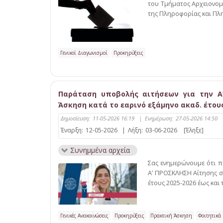
του Τμήματος Αρχειονομ
της Πληροφορίας και Πλη
Γενικοί Διαγωνισμοί
Προκηρύξεις
Παράταση υποβολής αιτήσεων για την Α
Άσκηση κατά το εαρινό εξάμηνο ακαδ. έτους 
Δημοσίευση:
11-05-2026 16:19
|
Ενημέρωση:
27-05-2026 14:50
Έναρξη:
12-05-2026
|
Λήξη:
03-06-2026
[Έληξε]
Συνημμένα αρχεία
Σας ενημερώνουμε ότι π
Α’ ΠΡΟΣΚΛΗΣΗ Αίτησης σ
έτους 2025-2026 έως και 
Γενικές Ανακοινώσεις
Προκηρύξεις
Πρακτική Άσκηση
Φοιτητικά