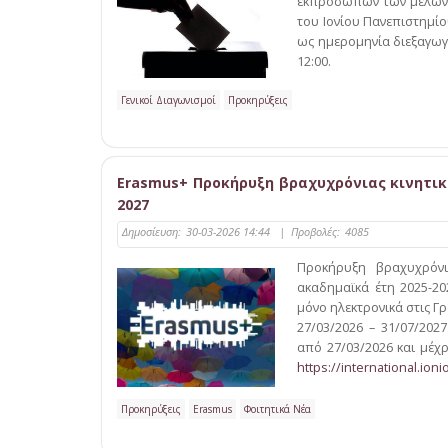
εκπροσώπων των μελών Ε.
του Ιονίου Πανεπιστημίου
ως ημερομηνία διεξαγωγ
12:00.
Γενικοί Διαγωνισμοί
Προκηρύξεις
Erasmus+ Προκήρυξη βραχυχρόνιας κινητικό
2027
Δημοσίευση:
30-03-2026 14:44
|
Προβολές:
4085
Προκήρυξη βραχυχρόνι
ακαδημαϊκά έτη 2025-20
μόνο ηλεκτρονικά στις Γ
27/03/2026 – 31/07/202
από 27/03/2026 και μέχ
https://international.ion
Προκηρύξεις
Erasmus
Φοιτητικά Νέα