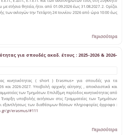
Ε.Π., Ε.ΔΙ.Π., Ε.Τ.Ε.Π. και των αναπληρωτών τους στη Σύγκλητο
 με ετήσια θητεία, ήτοι από 01.09.2026 έως 31.08.2027. 2. Ορίζει
ής των εκλογών την Τετάρτη 24 Ιουνίου 2026 από ώρα 10:00 έως
Περισσότερα
τητας για σπουδές ακαδ. έτους : 2025-2026 & 2026-
ας κινητικότητας ( short ) Erasmus+ για σπουδές για τα
26 και 2026-2027. Υποβολή αρχικής αίτησης , αποκλειστικά και
ραμματείες των Τμημάτων. Επιλέξιμη περίοδος κινητικότητας από
7 Έναρξη υποβολής αιτήσεων στις Γραμματείες των Τμημάτων:
ρι εξαντλήσεως των διαθέσιμων θέσεων πληροφορίες έγγραφα :
io.gr/gr/erasmus/#111
Περισσότερα