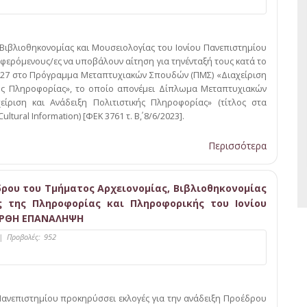
 Βιβλιοθηκονομίας και Μουσειολογίας του Ιονίου Πανεπιστημίου
αφερόμενους/ες να υποβάλουν αίτηση για τηνένταξή τους κατά το
027 στο Πρόγραμμα Μεταπτυχιακών Σπουδών (ΠΜΣ) «Διαχείριση
κής Πληροφορίας», το οποίο απονέμει Δίπλωμα Μεταπτυχιακών
είριση και Ανάδειξη Πολιτιστικής Πληροφορίας» (τίτλος στα
ltural Information) [ΦΕΚ 3761 τ. Β΄, 8/6/2023].
Περισσότερα
δρου του Τμήματος Αρχειονομίας, Βιβλιοθηκονομίας
ς της Πληροφορίας και Πληροφορικής του Ιονίου
 ΟΡΘΗ ΕΠΑΝΑΛΗΨΗ
|
Προβολές:
952
Πανεπιστημίου προκηρύσσει εκλογές για την ανάδειξη Προέδρου