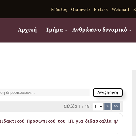
Εύδοξος
Gramweb
E-class
Webmail
Έ
Αρχική
Τμήμα
Ανθρώπινο δυναμικό
Σελίδα 1 / 18 :
>
>>
ιδακτικού Προσωπικού του Ι.Π. για διδασκαλία ή/