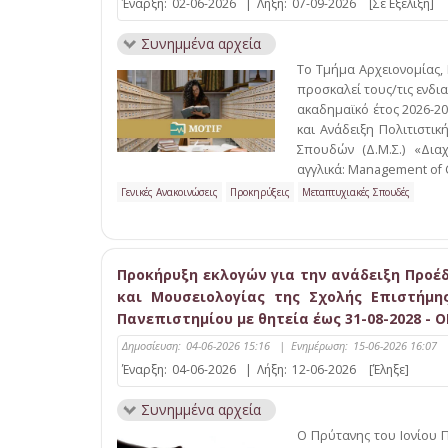
Έναρξη:
02-06-2026
|
Λήξη:
07-09-2026
[Σε Εξέλιξη]
Συνημμένα αρχεία
Το Τμήμα Αρχειονομίας,
προσκαλεί τους/τις ενδι
ακαδημαϊκό έτος 2026-2
και Ανάδειξη Πολιτιστι
Σπουδών (Δ.Μ.Σ.) «Διαχ
αγγλικά: Management of Cu
Γενικές Ανακοινώσεις
Προκηρύξεις
Μεταπτυχιακές Σπουδές
Προκήρυξη εκλογών για την ανάδειξη Προέ
και Μουσειολογίας της Σχολής Επιστήμη
Πανεπιστημίου με θητεία έως 31-08-2028 -
Δημοσίευση:
04-06-2026 15:16
|
Ενημέρωση:
15-06-2026 16:07
Έναρξη:
04-06-2026
|
Λήξη:
12-06-2026
[Έληξε]
Συνημμένα αρχεία
Ο Πρύτανης του Ιονίου 