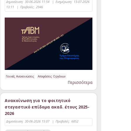
Δημοσίευση:
30-06-2026 11:54
|
Ενημέρωση:
13-07-2026
13:11
|
Προβολές:
2946
Γενικές Ανακοινώσεις
Αποφάσεις Οργάνων
Περισσότερα
Ανακοίνωση για το φοιτητικό
στεγαστικό επίδομα ακαδ. έτους 2025-
2026
Δημοσίευση:
30-06-2026 15:07
|
Προβολές:
6852