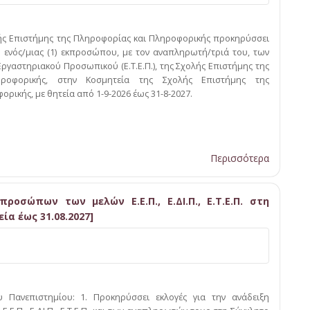
ής Επιστήμης της Πληροφορίας και Πληροφορικής προκηρύσσει
ξη ενός/μιας (1) εκπροσώπου, με τον αναπληρωτή/τριά του, των
Εργαστηριακού Προσωπικού (Ε.Τ.Ε.Π.), της Σχολής Επιστήμης της
ροφορικής, στην Κοσμητεία της Σχολής Επιστήμης της
ρικής, με θητεία από 1-9-2026 έως 31-8-2027.
Περισσότερα
οσώπων των μελών Ε.Ε.Π., Ε.ΔΙ.Π., Ε.Τ.Ε.Π. στη
ία έως 31.08.2027]
 Πανεπιστημίου: 1. Προκηρύσσει εκλογές για την ανάδειξη