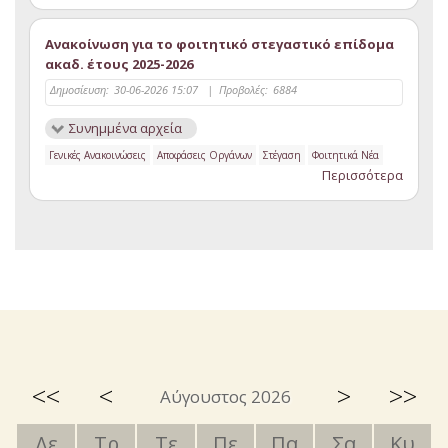
Ανακοίνωση για το φοιτητικό στεγαστικό επίδομα
ακαδ. έτους 2025-2026
Δημοσίευση:
30-06-2026 15:07
|
Προβολές:
6884
Συνημμένα αρχεία
Γενικές Ανακοινώσεις
Αποφάσεις Οργάνων
Στέγαση
Φοιτητικά Νέα
Περισσότερα
<<
<
>
>>
Αύγουστος 2026
Δε
Τρ
Τε
Πε
Πα
Σα
Κυ