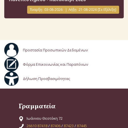
Έναρξη:
03-08-2026
|
Λήξη:
21-08-2026
[Σε Εξέλιξη]
Προστασία Προσωπικών Δεδομένων
Φόρμα Επικοινωνίας και Παραπόνων
Δήλωση Προσβασιμότητας
Γραμματεία
Ιωάννου Θεοτόκη 72
26610 87418
/
87406
/
87423
/
87445