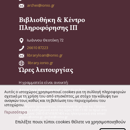
archei@ionio.gr
Βιβλιοθήκη & Κέντρο
Πληροφόρησης ΙΠ
Ιωάννου Θεοτόκη 72
26610 87223
libraryloan@ionio.gr
library.ionio.gr
Ώρες λειτουργίας
Η γραμματεία είναι ανοικτή:
Δευτέρα-Παρασκευή:
9πμ έως 3μμ
Αυτός ο ιστοχώρος χρησιμοποιεί cookies για τη συλλογή πληροφοριών
σχετικά με τη χρήση του από επισκέπτες, με στόχο την κάλυψη των
Σάββατο & Κυριακή:
Κλειστά
αναγκών τους καθώς και τη βελτίωση του περιεχομένου του
ιστοχώρου.
Για θέματα γραμματείας, επικοινωνείτε με την κα. Γάτσου
Γεωργία καθημερινά κατά τις ώρες 9:00-11:00 το πρωί στα
Περισσότερα
τηλέφωνα: 26610-87418/87406 και ηλεκτρονικά στα email:
gatsou@ionio.gr, archei@ionio.gr
Επιλέξτε ποιοι τύποι cookies θέλετε να χρησιμοποιηθούν