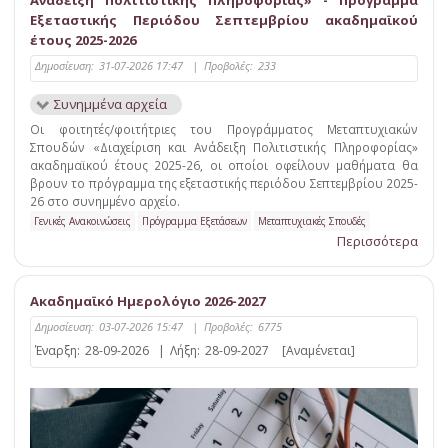
Ανάδειξη Πολιτιστικής Πληροφορίας» - Πρόγραμμα
Εξεταστικής Περιόδου Σεπτεμβρίου ακαδημαϊκού
έτους 2025-2026
Δημοσίευση:
31-07-2026 17:47
|
Προβολές:
233
Συνημμένα αρχεία
Οι φοιτητές/φοιτήτριες του Προγράμματος Μεταπτυχιακών
Σπουδών «Διαχείριση και Ανάδειξη Πολιτιστικής Πληροφορίας»
ακαδημαϊκού έτους 2025-26, οι οποίοι οφείλουν μαθήματα θα
βρουν το πρόγραμμα της εξεταστικής περιόδου Σεπτεμβρίου 2025-
26 στο συνημμένο αρχείο.
Γενικές Ανακοινώσεις
Πρόγραμμα Εξετάσεων
Μεταπτυχιακές Σπουδές
Περισσότερα
Ακαδημαϊκό Ημερολόγιο 2026-2027
Δημοσίευση:
03-07-2026 15:47
|
Προβολές:
6775
Έναρξη:
28-09-2026
|
Λήξη:
28-09-2027
[Αναμένεται]