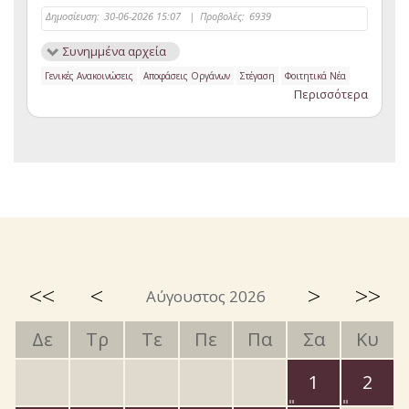
Δημοσίευση:
30-06-2026 15:07
|
Προβολές:
6939
Συνημμένα αρχεία
Γενικές Ανακοινώσεις
Αποφάσεις Οργάνων
Στέγαση
Φοιτητικά Νέα
Περισσότερα
<<
<
>
>>
Αύγουστος 2026
Δε
Τρ
Τε
Πε
Πα
Σα
Κυ
1
2