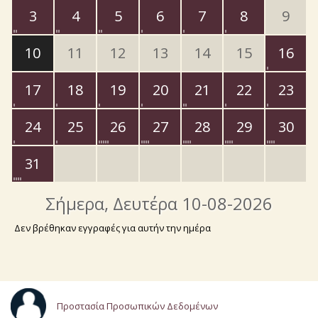
3
4
5
6
7
8
9
10
11
12
13
14
15
16
17
18
19
20
21
22
23
24
25
26
27
28
29
30
31
Σήμερα
, Δευτέρα 10-08-2026
Δεν βρέθηκαν εγγραφές για αυτήν την ημέρα
Προστασία Προσωπικών Δεδομένων