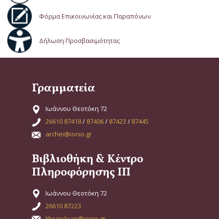
Φόρμα Επικοινωνίας και Παραπόνων
Δήλωση Προσβασιμότητας
Γραμματεία
Ιωάννου Θεοτόκη 72
26610 87418
/
87406
/
87423
/
87445
archei@ionio.gr
Βιβλιοθήκη & Κέντρο
Πληροφόρησης ΙΠ
Ιωάννου Θεοτόκη 72
26610 87223
libraryloan@ionio.gr