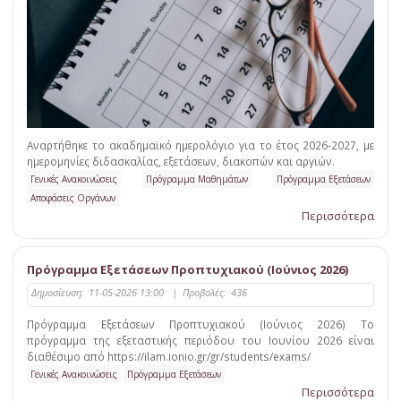
Αναρτήθηκε το ακαδημαϊκό ημερολόγιο για το έτος 2026-2027, με
ημερομηνίες διδασκαλίας, εξετάσεων, διακοπών και αργιών.
Γενικές Ανακοινώσεις
Πρόγραμμα Μαθημάτων
Πρόγραμμα Εξετάσεων
Αποφάσεις Οργάνων
Περισσότερα
Πρόγραμμα Εξετάσεων Προπτυχιακού (Ιούνιος 2026)
Δημοσίευση:
11-05-2026 13:00
|
Προβολές:
436
Πρόγραμμα Εξετάσεων Προπτυχιακού (Ιούνιος 2026) Το
πρόγραμμα της εξεταστικής περιόδου του Ιουνίου 2026 είναι
διαθέσιμο από https://ilam.ionio.gr/gr/students/exams/
Γενικές Ανακοινώσεις
Πρόγραμμα Εξετάσεων
Περισσότερα