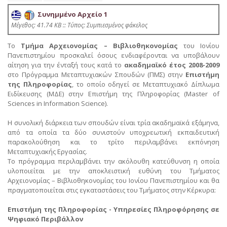
Συνημμένο Αρχείο 1
Mέγεθος: 41.74 KB :: Τύπος: Συμπιεσμένος φάκελος
Το
Τμήμα Αρχειονομίας – Βιβλιοθηκονομίας
του Ιονίου
Πανεπιστημίου προσκαλεί όσους ενδιαφέρονται να υποβάλουν
αίτηση για την ένταξή τους κατά το
ακαδημαϊκό έτος 2008-2009
στο Πρόγραμμα Μεταπτυχιακών Σπουδών (ΠΜΣ) στην
Επιστήμη
της Πληροφορίας
, το οποίο οδηγεί σε Μεταπτυχιακό Δίπλωμα
Ειδίκευσης (ΜΔΕ) στην Επιστήμη της Πληροφορίας (Master of
Sciences in Information Science).
Η συνολική διάρκεια των σπουδών είναι τρία ακαδημαϊκά εξάμηνα,
από τα οποία τα δύο συνιστούν υποχρεωτική εκπαιδευτική
παρακολούθηση και το τρίτο περιλαμβάνει εκπόνηση
Μεταπτυχιακής Εργασίας.
Το πρόγραμμα περιλαμβάνει την ακόλουθη κατεύθυνση η οποία
υλοποιείται με την αποκλειστική ευθύνη του Τμήματος
Αρχειονομίας – Βιβλιοθηκονομίας του Ιονίου Πανεπιστημίου και θα
πραγματοποιείται στις εγκαταστάσεις του Τμήματος στην Κέρκυρα:
Επιστήμη της Πληροφορίας - Υπηρεσίες Πληροφόρησης σε
Ψηφιακό Περιβάλλον