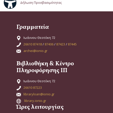
Δήλωση Προσβασιμότητας
Γραμματεία
Ιωάννου Θεοτόκη 72
26610 87418
/
87406
/
87423
/
87445
archei@ionio.gr
Βιβλιοθήκη & Κέντρο
Πληροφόρησης ΙΠ
Ιωάννου Θεοτόκη 72
26610 87223
libraryloan@ionio.gr
library.ionio.gr
Ώρες λειτουργίας