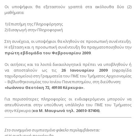
Οι υποψήφιοι θα εξεταστούν γραπτά στα ακόλουθα δύο (2)
μαθήματα:
1) Επιστήμη της Πληροφόρησης
2) Εισαγωγή στην Πληροφορική
Στη συνέχεια, οι υποψήφιοι θα κληθούν σε προσωπική συνέντευξη.
Η εξέταση και η προσωπική συνέντευξη θα πραγματοποιηθούν την
πρώτη εβδομάδα του Φεβρουαρίου 2009
.
Οι αιτήσεις και τα λοιπά δικαιολογητικά πρέπει να υποβληθούν ή
να αποσταλούν ως τις
26 Ιανουαρίου 2009
(σφραγίδα
ταχυδρομείου) στη Γραμματεία του ΠΜΣ του Τμήματος Αρχειονομίας
– Βιβλιοθηκονομίας του Ιονίου Πανεπιστημίου, στη διεύθυνση:
«Ιωάννου Θεοτόκη 72, 49100 Κέρκυρα».
Για περισσότερες πληροφορίες οι ενδιαφερόμενοι μπορούν να
απευθύνονται στην υπεύθυνη υπάλληλο του ΠΜΣ του Τμήματος
στην Κέρκυρα (
κα M. Μαυρωνά τηλ. 26610-87406
).
Στο συνημμένο συμπιεσμένο φάκελο περιλαμβάνονται:
α) Η αναλυτική προκήρυξη