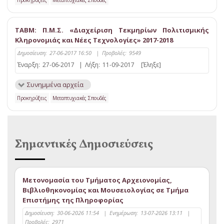
ΤΑΒΜ: Π.Μ.Σ. «Διαχείριση Τεκμηρίων Πολιτισμικής
Κληρονομιάς και Νέες Τεχνολογίες» 2017-2018
Δημοσίευση:
27-06-2017 16:50
|
Προβολές:
9549
Έναρξη:
27-06-2017
|
Λήξη:
11-09-2017
[Έληξε]
Συνημμένα αρχεία
Προκηρύξεις
Μεταπτυχιακές Σπουδές
Σημαντικές Δημοσιεύσεις
Μετονομασία του Τμήματος Αρχειονομίας,
Βιβλιοθηκονομίας και Μουσειολογίας σε Τμήμα
Επιστήμης της Πληροφορίας
Δημοσίευση:
30-06-2026 11:54
|
Ενημέρωση:
13-07-2026 13:11
|
Προβολές:
2971