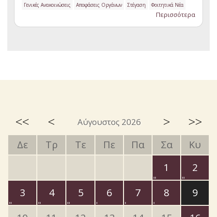
Γενικές Ανακοινώσεις
Αποφάσεις Οργάνων
Στέγαση
Φοιτητικά Νέα
Περισσότερα
<<
<
>
>>
Αύγουστος 2026
Δε
Τρ
Τε
Πε
Πα
Σα
Κυ
1
2
3
4
5
6
7
8
9