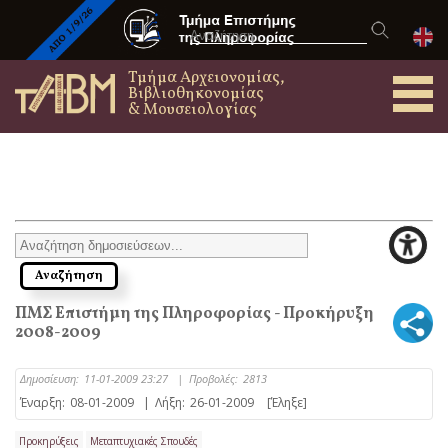
Τμήμα Αρχειονομίας,
Βιβλιοθηκονομίας
& Μουσειολογίας
ΠΜΣ Επιστήμη της Πληροφορίας - Προκήρυξη
2008-2009
Δημοσίευση:
11-01-2009 23:27
|
Προβολές:
2813
Έναρξη:
08-01-2009
|
Λήξη:
26-01-2009
[Έληξε]
Προκηρύξεις
Μεταπτυχιακές Σπουδές