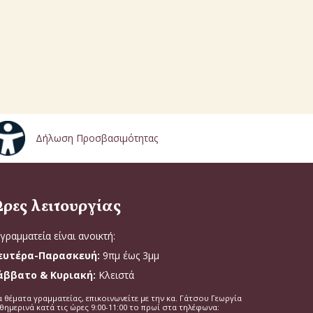
Δήλωση Προσβασιμότητας
ρες λειτουργίας
γραμματεία είναι ανοικτή:
ευτέρα-Παρασκευή:
9πμ έως 3μμ
άββατο & Κυριακή:
Κλειστά
α θέματα γραμματείας, επικοινωνείτε με την κα. Γάτσου Γεωργία
θημερινά κατά τις ώρες 9:00-11:00 το πρωί στα τηλέφωνα: