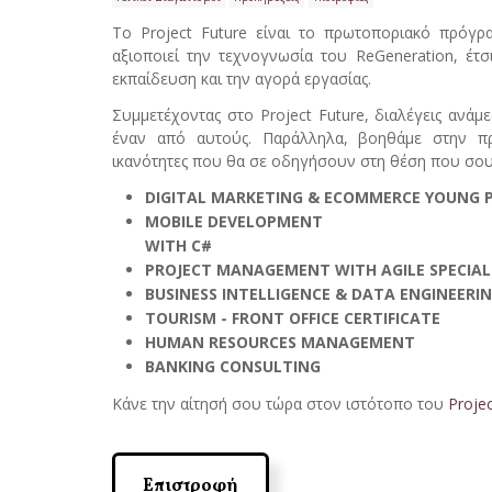
Το Project Future είναι το πρωτοποριακό πρόγρα
αξιοποιεί την τεχνογνωσία του ReGeneration, έτ
εκπαίδευση και την αγορά εργασίας.
Συμμετέχοντας στο Project Future, διαλέγεις ανά
έναν από αυτούς. Παράλληλα, βοηθάμε στην πρ
ικανότητες που θα σε οδηγήσουν στη θέση που σου 
DIGITAL MARKETING & ECOMMERCE YOUNG 
MOBILE DEVELOPMENT
WITH C#
PROJECT MAN
Α
GEMENT WITH AGILE SPECIA
BUSINESS INTELLIGENCE & DATA ENGINEERI
TOURISM - FRONT OFFICE CERTIFICATE
HUMAN RESOURCES MANAGEMENT
BANKING CONSULTING
Κάνε την αίτησή σου τώρα στον ιστότοπο του
Projec
Επιστροφή