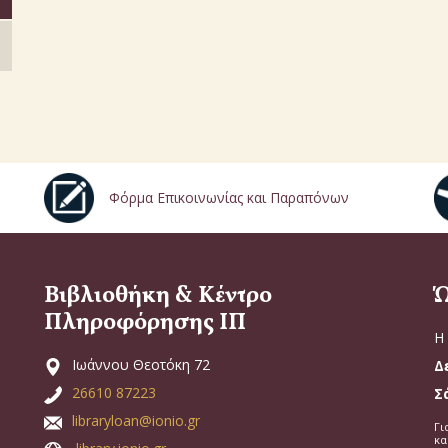
Φόρμα Επικοινωνίας και Παραπόνων
Βιβλιοθήκη & Κέντρο
Ώ
Πληροφόρησης ΙΠ
Η 
Ιωάννου Θεοτόκη 72
Δ
26610 87223
Σ
libraryloan@ionio.gr
Γι
κα