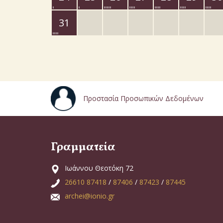
31
Προστασία Προσωπικών Δεδομένων
Γραμματεία
Ιωάννου Θεοτόκη 72
26610 87418
/
87406
/
87423
/
87445
archei@ionio.gr