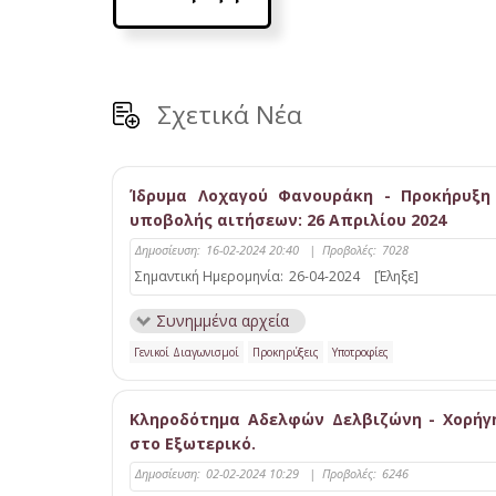
Σχετικά Νέα
Ίδρυμα Λοχαγού Φανουράκη - Προκήρυξη 
υποβολής αιτήσεων: 26 Απριλίου 2024
Δημοσίευση:
16-02-2024 20:40
|
Προβολές:
7028
Σημαντική Ημερομηνία:
26-04-2024
[Έληξε]
Συνημμένα αρχεία
Γενικοί Διαγωνισμοί
Προκηρύξεις
Υποτροφίες
Κληροδότημα Αδελφών Δελβιζώνη - Χορήγ
στο Εξωτερικό.
Δημοσίευση:
02-02-2024 10:29
|
Προβολές:
6246