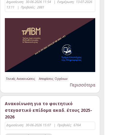
Δημοσίευση:
30-06-2026 11:54
|
Ενημέρωση:
13-07-2026
13:11
|
Προβολές:
2881
Γενικές Ανακοινώσεις
Αποφάσεις Οργάνων
Περισσότερα
Ανακοίνωση για το φοιτητικό
στεγαστικό επίδομα ακαδ. έτους 2025-
2026
Δημοσίευση:
30-06-2026 15:07
|
Προβολές:
6764