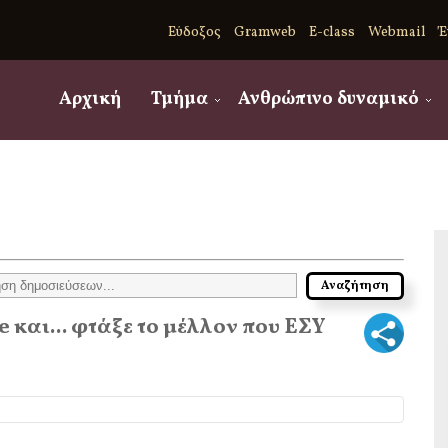
Εύδοξος
Gramweb
E-class
Webmail
Έ
Αρχική
Τμήμα
Ανθρώπινο δυναμικό
 και... φτάξε το μέλλον που ΕΣΥ