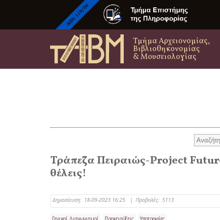
Τμήμα Αρχειονομίας,
Βιβλιοθηκονομίας
& Μουσειολογίας
Τράπεζα Πειραιώς-Project Future
θέλεις!
Δημοσίευση:
18-09-2023 16:25
|
Προβολές:
5113
Γενικοί Διαγωνισμοί
Προκηρύξεις
Υποτροφίες