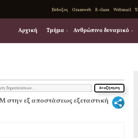
Εύδοξος
Gramweb
E-class
Webmail
Έ
Αρχική
Τμήμα
Ανθρώπινο δυναμικό
Μ στην εξ αποστάσεως εξεταστική