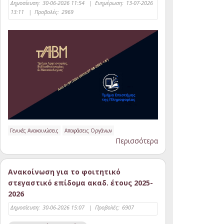
Δημοσίευση:
30-06-2026 11:54
|
Ενημέρωση:
13-07-2026
13:11
|
Προβολές:
2969
Γενικές Ανακοινώσεις
Αποφάσεις Οργάνων
Περισσότερα
Ανακοίνωση για το φοιτητικό
στεγαστικό επίδομα ακαδ. έτους 2025-
2026
Δημοσίευση:
30-06-2026 15:07
|
Προβολές:
6907