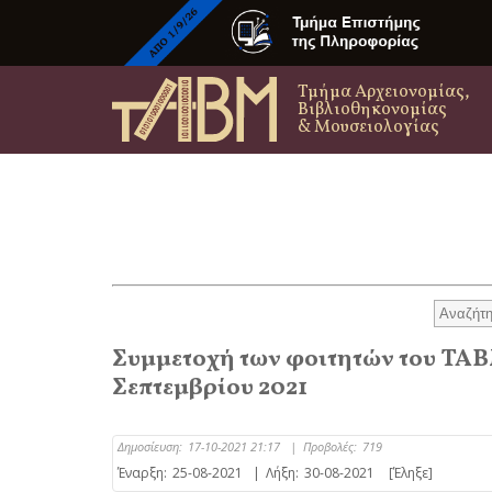
Τμήμα Αρχειονομίας,
Βιβλιοθηκονομίας
& Μουσειολογίας
Συμμετοχή των φοιτητών του ΤΑΒ
Σεπτεμβρίου 2021
Δημοσίευση:
17-10-2021 21:17
|
Προβολές:
719
Έναρξη:
25-08-2021
|
Λήξη:
30-08-2021
[Έληξε]