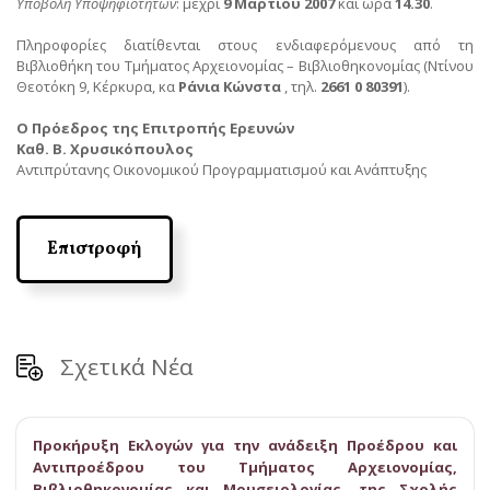
Υποβολή Υποψηφιοτήτων
: μέχρι
9 Μαρτίου 2007
και ώρα
14.30
.
Πληροφορίες διατίθενται στους ενδιαφερόμενους από τη
Βιβλιοθήκη του Τμήματος Αρχειονομίας – Βιβλιοθηκονομίας (Ντίνου
Θεοτόκη 9, Κέρκυρα, κα
Ράνια Κώνστα
, τηλ.
2661 0 80391
).
Ο Πρόεδρος της Επιτροπής Ερευνών
Καθ. Β. Χρυσικόπουλος
Αντιπρύτανης Οικονομικού Προγραμματισμού και Ανάπτυξης
Επιστροφή
Σχετικά Νέα
Προκήρυξη Εκλογών για την ανάδειξη Προέδρου και
Αντιπροέδρου του Τμήματος Αρχειονομίας,
Βιβλιοθηκονομίας και Μουσειολογίας, της Σχολής