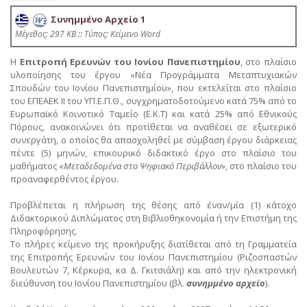
Συνημμένο Αρχείο 1
Mέγεθος: 297 KB :: Τύπος: Kείμενο Word
Η
Επιτροπή Ερευνών του Ιονίου Πανεπιστημίου
, στο πλαίσιο
υλοποίησης του έργου «Νέα Προγράμματα Μεταπτυχιακών
Σπουδών του Ιονίου Πανεπιστημίου», που εκτελείται στο πλαίσιο
του ΕΠΕΑΕΚ ΙΙ του ΥΠ.Ε.Π.Θ., συγχρηματοδοτούμενο κατά 75% από το
Ευρωπαϊκό Κοινοτικό Ταμείο (Ε.Κ.Τ) και κατά 25% από Εθνικούς
Πόρους, ανακοινώνει ότι προτίθεται να αναθέσει σε εξωτερικό
συνεργάτη, ο οποίος θα απασχοληθεί με σύμβαση έργου διάρκειας
πέντε (5) μηνών, επικουρικό διδακτικό έργο στο πλαίσιο του
μαθήματος «
Μεταδεδομένα στο Ψηφιακό Περιβάλλον
», στο πλαίσιο του
προαναφερθέντος έργου.
Προβλέπεται η πλήρωση της θέσης από έναν/μία (1) κάτοχο
Διδακτορικού Διπλώματος στη Βιβλιοθηκονομία ή την Επιστήμη της
Πληροφόρησης.
Το πλήρες κείμενο της προκήρυξης διατίθεται από τη Γραμματεία
της Επιτροπής Ερευνών του Ιονίου Πανεπιστημίου (Ριζοσπαστών
Βουλευτών 7, Κέρκυρα, κα Δ. Γκιτσιάλη) και από την ηλεκτρονική
διεύθυνση του Ιονίου Πανεπιστημίου (βλ.
συνημμένο αρχείο
).