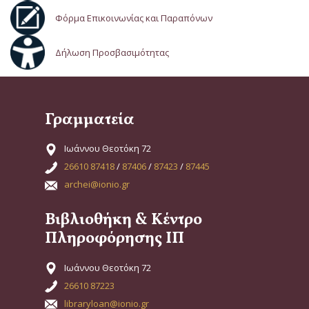
Φόρμα Επικοινωνίας και Παραπόνων
Δήλωση Προσβασιμότητας
Γραμματεία
Ιωάννου Θεοτόκη 72
26610 87418
/
87406
/
87423
/
87445
archei@ionio.gr
Βιβλιοθήκη & Κέντρο
Πληροφόρησης ΙΠ
Ιωάννου Θεοτόκη 72
26610 87223
libraryloan@ionio.gr