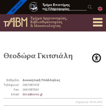
Τμήμα Αρχειονομίας,
Βιβλιοθηκονομίας
& Μουσειολογίας
Θεοδώρα
Γκιτσιάλη
Βαθμίδα:
Διοικητική Υπάλληλος
Τηλέφωνο:
2661087418
Fax:
2661087641
Email:
dora@ionio.gr
Ενημέρωση: 06-05-2025