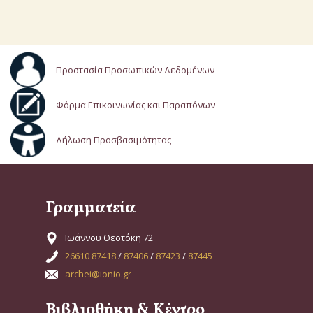
Προστασία Προσωπικών Δεδομένων
Φόρμα Επικοινωνίας και Παραπόνων
Δήλωση Προσβασιμότητας
Γραμματεία
Ιωάννου Θεοτόκη 72
26610 87418
/
87406
/
87423
/
87445
archei@ionio.gr
Βιβλιοθήκη & Κέντρο