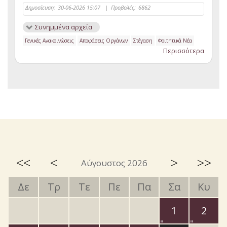
Δημοσίευση:
30-06-2026 15:07
|
Προβολές:
6862
Συνημμένα αρχεία
Γενικές Ανακοινώσεις
Αποφάσεις Οργάνων
Στέγαση
Φοιτητικά Νέα
Περισσότερα
<<
<
>
>>
Αύγουστος 2026
Δε
Τρ
Τε
Πε
Πα
Σα
Κυ
1
2