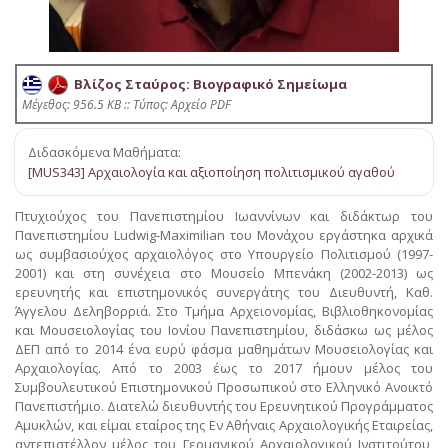
Βλίζος Σταύρος: Βιογραφικό Σημείωμα
Mέγεθος: 956.5 KB :: Τύπος: Αρχείο PDF
Διδασκόμενα Μαθήματα:
[MUS343] Αρχαιολογία και αξιοποίηση πολιτισμικού αγαθού
Πτυχιούχος του Πανεπιστημίου Ιωαννίνων και διδάκτωρ του
Πανεπιστημίου Ludwig-Maximilian του Μονάχου εργάστηκα αρχικά
ως συμβασιούχος αρχαιολόγος στο Υπουργείο Πολιτισμού (1997-
2001) και στη συνέχεια στο Μουσείο Μπενάκη (2002-2013) ως
ερευνητής και επιστημονικός συνεργάτης του Διευθυντή, Καθ.
Άγγελου Δεληβορριά. Στο Τμήμα Αρχειονομίας, Βιβλιοθηκονομίας
και Μουσειολογίας του Ιονίου Πανεπιστημίου, διδάσκω ως μέλος
ΔΕΠ από το 2014 ένα ευρύ φάσμα μαθημάτων Μουσειολογίας και
Αρχαιολογίας. Από το 2003 έως το 2017 ήμουν μέλος του
Συμβουλευτικού Επιστημονικού Προσωπικού στο Ελληνικό Ανοικτό
Πανεπιστήμιο. Διατελώ διευθυντής του Ερευνητικού Προγράμματος
Αμυκλών, και είμαι εταίρος της Εν Αθήναις Αρχαιολογικής Εταιρείας,
αντεπιστέλλον μέλος του Γερμανικού Αρχαιολογικού Ινστιτούτου,