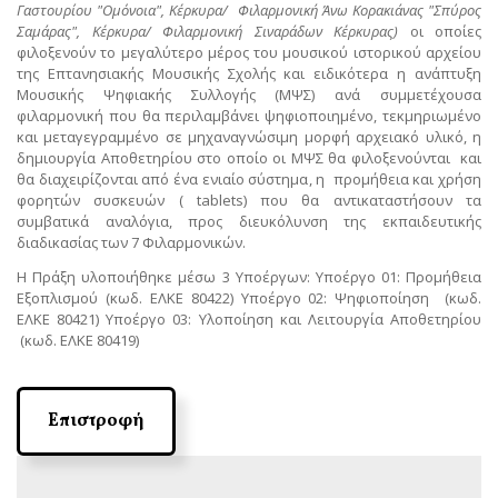
Γαστουρίου "Ομόνοια", Κέρκυρα/ Φιλαρμονική Άνω Κορακιάνας "Σπύρος
Σαμάρας", Κέρκυρα/ Φιλαρμονική Σιναράδων Κέρκυρας)
οι οποίες
φιλοξενούν το μεγαλύτερο μέρος του μουσικού ιστορικού αρχείου
της Επτανησιακής Μουσικής Σχολής και ειδικότερα η ανάπτυξη
Μουσικής Ψηφιακής Συλλογής (ΜΨΣ) ανά συμμετέχουσα
φιλαρμονική που θα περιλαμβάνει ψηφιοποιημένο, τεκμηριωμένο
και μεταγεγραμμένο σε μηχαναγνώσιμη μορφή αρχειακό υλικό, η
δημιουργία Αποθετηρίου στο οποίο οι ΜΨΣ θα φιλοξενούνται και
θα διαχειρίζονται από ένα ενιαίο σύστημα, η προμήθεια και χρήση
φορητών συσκευών ( tablets) που θα αντικαταστήσουν τα
συμβατικά αναλόγια, προς διευκόλυνση της εκπαιδευτικής
διαδικασίας των 7 Φιλαρμονικών.
Η Πράξη υλοποιήθηκε μέσω 3 Υποέργων: Υποέργο 01: Προμήθεια
Εξοπλισμού (κωδ. ΕΛΚΕ 80422) Yποέργο 02: Ψηφιοποίηση (κωδ.
ΕΛΚΕ 80421) Υποέργο 03: Υλοποίηση και Λειτουργία Αποθετηρίου
(κωδ. ΕΛΚΕ 80419)
Επιστροφή