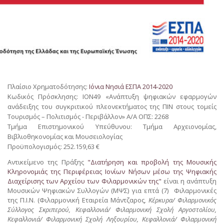
Πλαίσιο Χρηματοδότησης:
Ιόνια Νησιά ΕΣΠΑ 2014-2020
Κωδικός Πρόσκλησης: ΙΟΝ49 «Ανάπτυξη ψηφιακών εφαρμογών
ανάδειξης του συγκριτικού πλεονεκτήματος της ΠΙΝ στους τομείς
Τουρισμός – Πολιτισμός - Περιβάλλον» Α/Α ΟΠΣ: 2268
Τμήμα Επιστημονικού Υπεύθυνου: Τμήμα Αρχειονομίας,
Βιβλιοθηκονομίας και Μουσειολογίας
Προϋπολογισμός: 252.159,63 €
Αντικείμενο της Πράξης
"Διατήρηση και προβολή της Μουσικής
Κληρονομιάς της Περιφέρειας Ιονίων Νήσων μέσω της Ψηφιακής
Διαχείρισης των Αρχείου των Φιλαρμονικών της"
είναι η ανάπτυξη
Μουσικών Ψηφιακών Συλλογών (ΜΨΣ) για επτά (7) Φιλαρμονικές
της Π.Ι.Ν. (Φιλαρμονική Εταιρεία Μάντζαρος
, Κέρκυρα/ Φιλαρμονικός
Σύλλογος Σκριπερού, Κεφαλλονιά/ Φιλαρμονική Σχολή Αργοστολίου,
Κεφαλλονιά/ Φιλαρμονική Σχολή Ληξουρίου, Κεφαλλονιά/ Φιλαρμονική