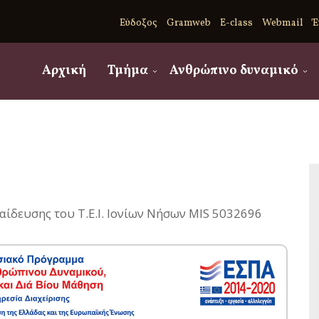
Εύδοξος
Gramweb
E-class
Webmail
Έ
Αρχική
Τμήμα
Ανθρώπινο δυναμικό
ίδευσης του Τ.Ε.Ι. Ιονίων Νήσων MIS 5032696