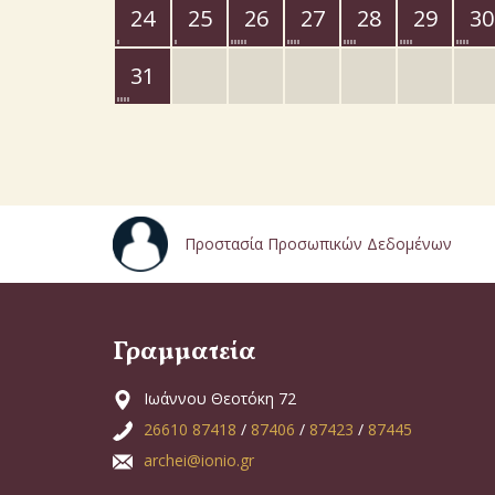
24
25
26
27
28
29
30
31
Προστασία Προσωπικών Δεδομένων
Γραμματεία
Ιωάννου Θεοτόκη 72
26610 87418
/
87406
/
87423
/
87445
archei@ionio.gr