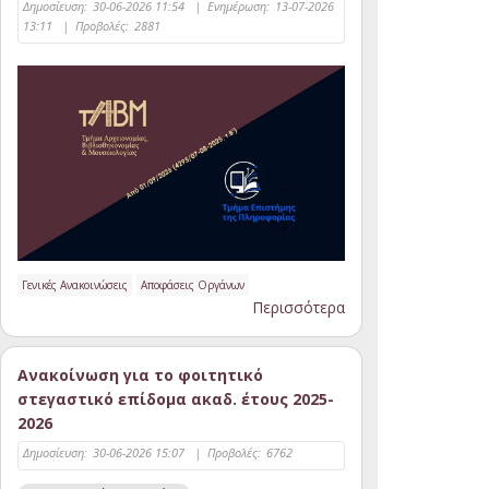
Δημοσίευση:
30-06-2026 11:54
|
Ενημέρωση:
13-07-2026
13:11
|
Προβολές:
2881
Γενικές Ανακοινώσεις
Αποφάσεις Οργάνων
Περισσότερα
Ανακοίνωση για το φοιτητικό
στεγαστικό επίδομα ακαδ. έτους 2025-
2026
Δημοσίευση:
30-06-2026 15:07
|
Προβολές:
6762