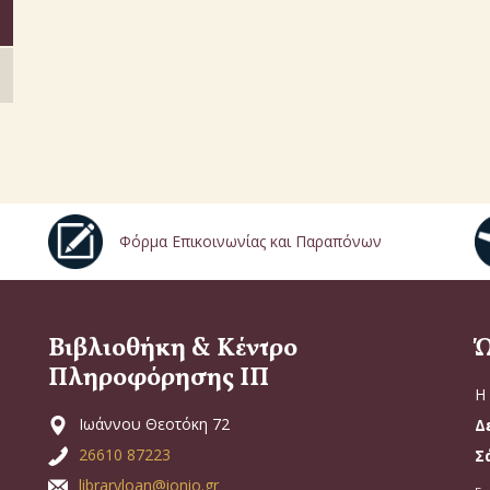
Φόρμα Επικοινωνίας και Παραπόνων
Βιβλιοθήκη & Κέντρο
Ώ
Πληροφόρησης ΙΠ
Η 
Ιωάννου Θεοτόκη 72
Δ
26610 87223
Σ
libraryloan@ionio.gr