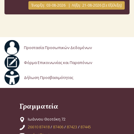
Έναρξη:
03-08-2026
|
Λήξη:
21-08-2026
[Σε Εξέλιξη]
Προστασία Προσωπικών Δεδομένων
Φόρμα Επικοινωνίας και Παραπόνων
Δήλωση Προσβασιμότητας
Γραμματεία
Ιωάννου Θεοτόκη 72
26610 87418
/
87406
/
87423
/
87445