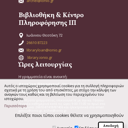
archei@ionio.gr
Βιβλιοθήκη & Κέντρο
Πληροφόρησης ΙΠ
Ιωάννου Θεοτόκη 72
26610 87223
libraryloan@ionio.gr
library.ionio.gr
Ώρες λειτουργίας
Η γραμματεία είναι ανοικτή:
Δευτέρα-Παρασκευή:
9πμ έως 3μμ
Αυτός ο ιστοχώρος χρησιμοποιεί cookies για τη συλλογή πληροφοριών
σχετικά με τη χρήση του από επισκέπτες, με στόχο την κάλυψη των
Σάββατο & Κυριακή:
Κλειστά
αναγκών τους καθώς και τη βελτίωση του περιεχομένου του
ιστοχώρου.
Για θέματα γραμματείας, επικοινωνείτε με την κα. Γάτσου
Γεωργία καθημερινά κατά τις ώρες 9:00-11:00 το πρωί στα
Περισσότερα
τηλέφωνα: 26610-87418/87406 και ηλεκτρονικά στα email:
gatsou@ionio.gr, archei@ionio.gr
Επιλέξτε ποιοι τύποι cookies θέλετε να χρησιμοποιηθούν