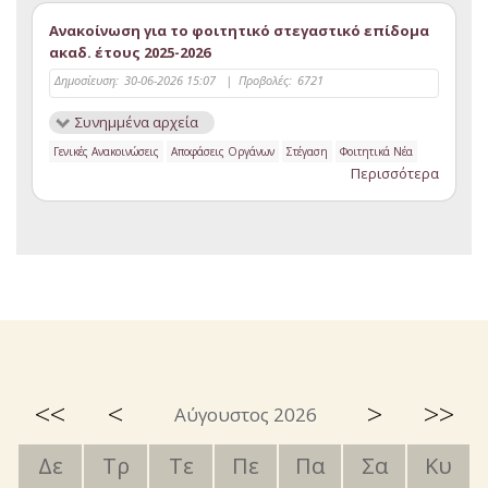
Ανακοίνωση για το φοιτητικό στεγαστικό επίδομα
ακαδ. έτους 2025-2026
Δημοσίευση:
30-06-2026 15:07
|
Προβολές:
6721
Συνημμένα αρχεία
Γενικές Ανακοινώσεις
Αποφάσεις Οργάνων
Στέγαση
Φοιτητικά Νέα
Περισσότερα
<<
<
>
>>
Αύγουστος 2026
Δε
Τρ
Τε
Πε
Πα
Σα
Κυ