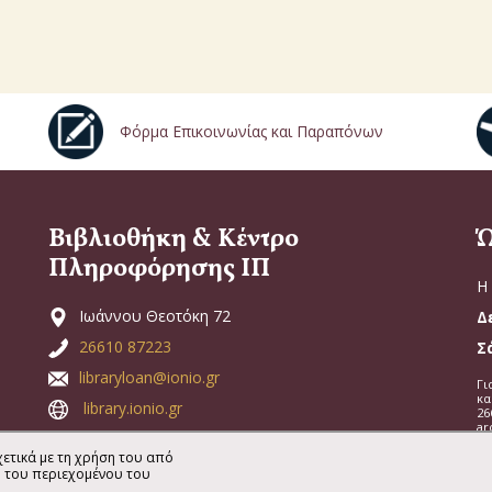
Φόρμα Επικοινωνίας και Παραπόνων
Βιβλιοθήκη & Κέντρο
Ώ
Πληροφόρησης ΙΠ
Η 
Ιωάννου Θεοτόκη 72
Δ
26610 87223
Σ
libraryloan@ionio.gr
Γι
κα
library.ionio.gr
26
ar
ετικά με τη χρήση του από
η του περιεχομένου του