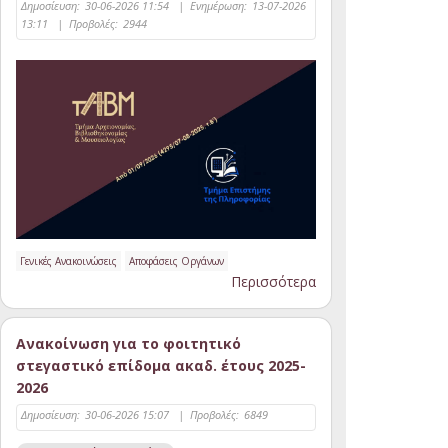
Δημοσίευση:
30-06-2026 11:54
|
Ενημέρωση:
13-07-2026
13:11
|
Προβολές:
2944
Γενικές Ανακοινώσεις
Αποφάσεις Οργάνων
Περισσότερα
Ανακοίνωση για το φοιτητικό
στεγαστικό επίδομα ακαδ. έτους 2025-
2026
Δημοσίευση:
30-06-2026 15:07
|
Προβολές:
6849