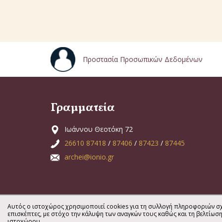
Προστασία Προσωπικών Δεδομένων
Γραμματεία
Ιωάννου Θεοτόκη 72
26610 87418
/
87406
/
87423
/
87445
archei@ionio.gr
Αυτός ο ιστοχώρος χρησιμοποιεί cookies για τη συλλογή πληροφοριών σχ
επισκέπτες, με στόχο την κάλυψη των αναγκών τους καθώς και τη βελτίωσ
ιστοχώρου.