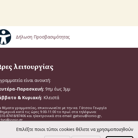
Δήλωση Προσβασιμότητας
ρες λειτουργίας
γραμματεία είναι ανοικτή:
ευτέρα-Παρασκευή:
9πμ έως 3μμ
άββατο & Κυριακή:
Κλειστά
α θέματα γραμματείας, επικοινωνείτε με την κα. Γάτσου Γεωργία
θημερινά κατά τις ώρες 9:00-11:00 το πρωί στα τηλέφωνα:
610-87418/87406 και ηλεκτρονικά στα email: gatsou@ionio.gr,
chei@ionio.gr
Επιλέξτε ποιοι τύποι cookies θέλετε να χρησιμοποιηθούν