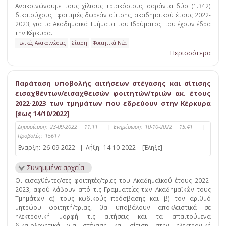
Ανακοινώνουμε τους χίλιους τριακόσιους σαράντα δύο (1.342)
δικαιούχους φοιτητές δωρεάν σίτισης, ακαδημαϊκού έτους 2022-
2023, για τα Ακαδημαϊκά Τμήματα του Ιδρύματος που έχουν έδρα
την Κέρκυρα.
Γενικές Ανακοινώσεις
Σίτιση
Φοιτητικά Νέα
Περισσότερα
Παράταση υποβολής αιτήσεων στέγασης και σίτισης
εισαχθέντων/εισαχθεισών φοιτητών/τριών ακ. έτους
2022-2023 των τμημάτων που εδρεύουν στην Κέρκυρα
[έως 14/10/2022]
Δημοσίευση:
23-09-2022 11:11
|
Ενημέρωση:
10-10-2022 15:41
|
Προβολές:
15617
Έναρξη:
26-09-2022
|
Λήξη:
14-10-2022
[Έληξε]
Συνημμένα αρχεία
Οι εισαχθέντες/σες φοιτητές/τριες του Ακαδημαϊκού έτους 2022-
2023, αφού λάβουν από τις Γραμματείες των Ακαδημαϊκών τους
Τμημάτων α) τους κωδικούς πρόσβασης και β) τον αριθμό
μητρώου φοιτητή/τριας, θα υποβάλουν αποκλειστικά σε
ηλεκτρονική μορφή τις αιτήσεις και τα απαιτούμενα
δικαιολογητικά για στέγαση και σίτιση στην ηλεκτρονική