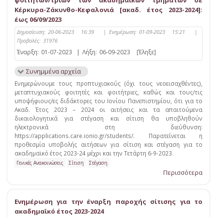
φοιτητών/τριών των ακαδημαϊκών τμημάτων σε
Κέρκυρα-Ζάκυνθο-Κεφαλονιά [ακαδ. έτος 2023-2024]:
έως 06/09/2023
Δημοσίευση:
20-06-2023 16:39
|
Ενημέρωση:
01-09-2023 15:21
|
Προβολές:
31976
Έναρξη:
01-07-2023
|
Λήξη:
06-09-2023
[Έληξε]
Συνημμένα αρχεία
Ενημερώνουμε τους προπτυχιακούς (όχι τους νεοεισαχθέντες),
μεταπτυχιακούς φοιτητές και φοιτήτριες, καθώς και τους/τις
υποψήφιους/ες διδάκτορες του Ιονίου Πανεπιστημίου, ότι για το
Ακαδ. Έτος 2023 – 2024 οι αιτήσεις και τα απαιτούμενα
δικαιολογητικά για στέγαση και σίτιση θα υποβληθούν
ηλεκτρονικά στη διεύθυνση:
https://applications.care.ionio.gr/students/. Παρατείνεται η
προθεσμία υποβολής αιτήσεων για σίτιση και στέγαση για το
ακαδημαϊκό έτος 2023-24 μέχρι και την Τετάρτη 6-9-2023.
Γενικές Ανακοινώσεις
Σίτιση
Στέγαση
Περισσότερα
Ενημέρωση για την έναρξη παροχής σίτισης για το
ακαδημαϊκό έτος 2023-2024