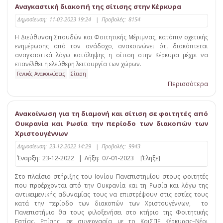
Αναγκαστική διακοπή της σίτισης στην Κέρκυρα
Δημοσίευση:
11-03-2023 19:24
|
Προβολές:
8154
Η Διεύθυνση Σπουδών και Φοιτητικής Μέριμνας, κατόπιν σχετικής
ενημέρωσης από τον ανάδοχο, ανακοινώνει ότι διακόπτεται
αναγκαστικά λόγω κατάληψης η σίτιση στην Κέρκυρα μέχρι να
επανέλθει η ελεύθερη λειτουργία των χώρων.
Γενικές Ανακοινώσεις
Σίτιση
Περισσότερα
Ανακοίνωση για τη διαμονή και σίτιση σε φοιτητές από
Ουκρανία και Ρωσία την περίοδο των διακοπών των
Χριστουγέννων
Δημοσίευση:
23-12-2022 14:29
|
Προβολές:
9943
Έναρξη:
23-12-2022
|
Λήξη:
07-01-2023
[Έληξε]
Στο πλαίσιο στήριξης του Ιονίου Πανεπιστημίου στους φοιτητές
που προέρχονται από την Ουκρανία και τη Ρωσία και λόγω της
αντικειμενικής αδυναμίας τους να επιστρέψουν στις εστίες τους
κατά την περίοδο των διακοπών των Χριστουγέννων, το
Πανεπιστήμιο θα τους φιλοξενήσει στο κτήριο της Φοιτητικής
Εστίας. Επίσης, σε συνεργασία με το ΚοιΣΠΕ Κέρκυρας–Νέοι