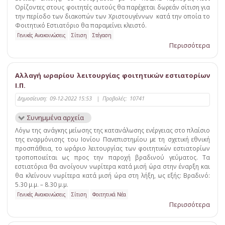
Ορίζοντες στους φοιτητές αυτούς θα παρέχεται δωρεάν σίτιση για
την περίοδο των διακοπών των Χριστουγέννων κατά την οποία το
Φοιτητικό Εστιατόριο θα παραμείνει κλειστό.
Γενικές Ανακοινώσεις
Σίτιση
Στέγαση
Περισσότερα
Αλλαγή ωραρίου λειτουργίας φοιτητικών εστιατορίων
Ι.Π.
Δημοσίευση:
09-12-2022 15:53
|
Προβολές:
10741
Συνημμένα αρχεία
Λόγω της ανάγκης μείωσης της κατανάλωσης ενέργειας στο πλαίσιο
της εναρμόνισης του Ιονίου Πανεπιστημίου με τη σχετική εθνική
προσπάθεια, το ωράριο λειτουργίας των φοιτητικών εστιατορίων
τροποποιείται ως προς την παροχή βραδινού γεύματος. Τα
εστιατόρια θα ανοίγουν νωρίτερα κατά μισή ώρα στην έναρξη και
θα κλείνουν νωρίτερα κατά μισή ώρα στη λήξη, ως εξής: Βραδινό:
5.30 μ.μ. – 8.30 μ.μ.
Γενικές Ανακοινώσεις
Σίτιση
Φοιτητικά Νέα
Περισσότερα