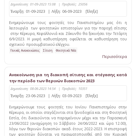
Δημοσίευση:
01-09-2023 15:08
|
Προβολές:
25056
Έναρξη:
01-09-2023
|
Λήξη:
06-09-2023
[Έληξε]
Ενημερώνουμε τους φοιτητές του Πανεπιστημίου μας ότι η
λειτουργία των φοιτητικών εστιατορίων για την παροχή σίτισης
στην Κέρκυρα, Κεφαλλονιά και Ζάκυνθο θα ξεκινήσει την Τετάρτη
6/9/2023. Η μικρή καθυστέρηση οφείλεται σε καθυστέρηση του
σχετικού προσυμβατικού ελέγχου.
Γενικές Ανακοινώσεις
Σίτιση
Φοιτητικά Νέα
Περισσότερα
Ανακοίνωση για τη διακοπή σίτισης και στέγασης κατά
την περίοδο των θερινών διακοπών 2023
Δημοσίευση:
08-06-2023 14:54
|
Προβολές:
10351
Έναρξη:
23-06-2023
|
Λήξη:
03-09-2023
[Έληξε]
Ενημερώνουμε τους φοιτητές του Ιονίου Πανεπιστημίου στην
Κέρκυρα, οι οποίοι στεγάζονται στα ξενοδοχεία και στη Φοιτητική
Εστία, ότι δικαιούνται να παραμείνουν μέχρι και την Παρασκευή
23/06/2022 (αναχώρηση το Σάββατο 24/06/2022 και ώρα 12.00),
λόγω των θερινών διακοπών ακαδ. έτους 2022-2023. Η επιστροφή
των φοιτητών δύναται να πραγματοποιηθεί από την Κυριακή