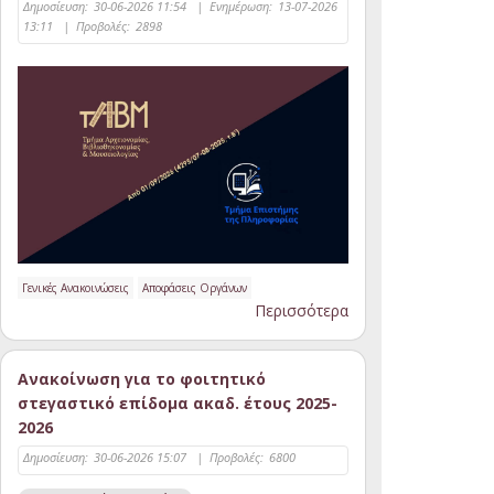
Δημοσίευση:
30-06-2026 11:54
|
Ενημέρωση:
13-07-2026
13:11
|
Προβολές:
2898
Γενικές Ανακοινώσεις
Αποφάσεις Οργάνων
Περισσότερα
Ανακοίνωση για το φοιτητικό
στεγαστικό επίδομα ακαδ. έτους 2025-
2026
Δημοσίευση:
30-06-2026 15:07
|
Προβολές:
6800