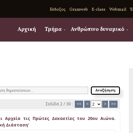
Εύδοξος
Gramweb
E-class
Webmail
Έ
Αρχική
Τμήμα
Ανθρώπινο δυναμικό
Σελίδα 2 / 30 :
<<
<
>
>>
αι Αρχεία τις Πρώτες Δεκαετίες του 20ου Αιώνα.
ική Διάσταση'