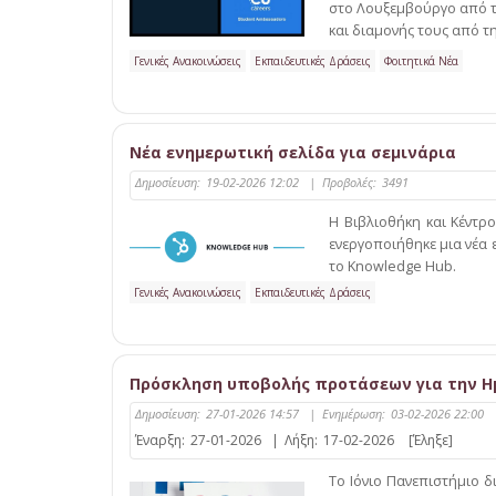
στο Λουξεμβούργο από τ
και διαμονής τους από τ
Γενικές Ανακοινώσεις
Εκπαιδευτικές Δράσεις
Φοιτητικά Νέα
Νέα ενημερωτική σελίδα για σεμινάρια
Δημοσίευση:
19-02-2026 12:02
|
Προβολές:
3491
Η Βιβλιοθήκη και Κέντρ
ενεργοποιήθηκε μια νέα ε
το Knowledge Hub.
Γενικές Ανακοινώσεις
Εκπαιδευτικές Δράσεις
Πρόσκληση υποβολής προτάσεων για την Ημ
Δημοσίευση:
27-01-2026 14:57
|
Ενημέρωση:
03-02-2026 22:00
Έναρξη:
27-01-2026
|
Λήξη:
17-02-2026
[Έληξε]
Το Ιόνιο Πανεπιστήμιο δ