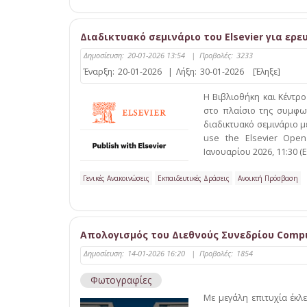
Διαδικτυακό σεμινάριο του Elsevier για ερ
Δημοσίευση:
20-01-2026 13:54
|
Προβολές:
3233
Έναρξη:
20-01-2026
|
Λήξη:
30-01-2026
[Έληξε]
Η Βιβλιοθήκη και Κέντρ
στο πλαίσιο της συμφων
διαδικτυακό σεμινάριο με
use the Elsevier Open
Ιανουαρίου 2026, 11:30 (E
Γενικές Ανακοινώσεις
Εκπαιδευτικές Δράσεις
Ανοικτή Πρόσβαση
Απολογισμός του Διεθνούς Συνεδρίου Compute
Δημοσίευση:
14-01-2026 16:20
|
Προβολές:
1854
Φωτογραφίες
Mε μεγάλη επιτυχία έκλε