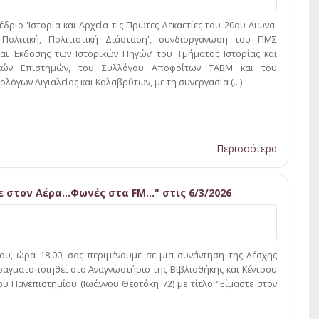
δριο 'Ιστορία και Αρχεία τις Πρώτες Δεκαετίες του 20ου Αιώνα.
, Πολιτική, Πολιτιστική Διάσταση', συνδιοργάνωση του ΠΜΣ
και Έκδοσης των Ιστορικών Πηγών’ του Τμήματος Ιστορίας και
κών Επιστημών, του Συλλόγου Αποφοίτων ΤΑΒΜ και του
λόγων Αιγιαλείας και Καλαβρύτων, με τη συνεργασία (...)
Περισσότερα
ε στον Αέρα…Φωνές στα FM…" στις 6/3/2026
υ, ώρα 18:00, σας περιμένουμε σε μια συνάντηση της Λέσχης
αγματοποιηθεί στο Αναγνωστήριο της Βιβλιοθήκης και Κέντρου
υ Πανεπιστημίου (Ιωάννου Θεοτόκη 72) με τίτλο "Είμαστε στον