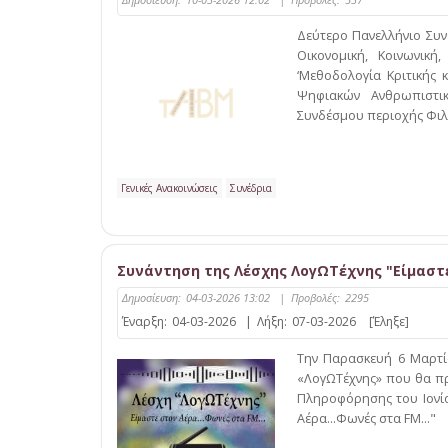
Δεύτερο Πανελλήνιο Συνέ
Οικονομική, Κοινωνική
‘Μεθοδολογία Κριτικής 
Ψηφιακών Ανθρωπιστι
Συνδέσμου περιοχής Φιλο
Γενικές Ανακοινώσεις
Συνέδρια
Συνάντηση της Λέσχης ΛογΩΤέχνης "Είμαστ
Δημοσίευση:
04-03-2026 13:02
|
Προβολές:
2295
Έναρξη:
04-03-2026
|
Λήξη:
07-03-2026
[Έληξε]
Την Παρασκευή 6 Μαρτίο
«ΛογΩΤέχνης» που θα πρ
Πληροφόρησης του Ιονίο
Αέρα…Φωνές στα FM…"