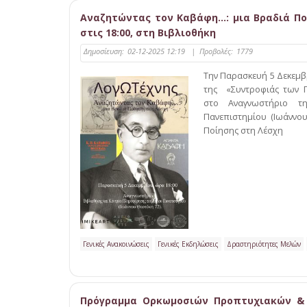
Αναζητώντας τον Καβάφη…: μια Βραδιά Ποί
στις 18:00, στη Βιβλιοθήκη
Δημοσίευση:
02-12-2025 12:19
|
Προβολές:
1779
Την Παρασκευή 5 Δεκεμβ
της «Συντροφιάς των 
στο Αναγνωστήριο τη
Πανεπιστημίου (Ιωάννου
Ποίησης στη Λέσχη
Γενικές Ανακοινώσεις
Γενικές Εκδηλώσεις
Δραστηριότητες Μελών
Πρόγραμμα Ορκωμοσιών Προπτυχιακών & 