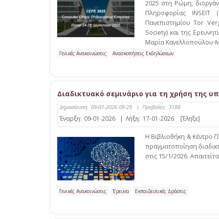
2025 στη Ρώμη, διοργάν
Πληροφορίας INSEIT (
Πανεπιστημίου Tor Verg
Society) και της Ερευνη
Μαρία Κανελλοπούλου-Μπό
Γενικές Ανακοινώσεις
Ανασκοπήσεις Εκδηλώσεων
Διαδικτυακό σεμινάριο για τη χρήση της υπη
Δημοσίευση:
09-01-2026 09:29
|
Προβολές:
3188
Έναρξη:
09-01-2026
|
Λήξη:
17-01-2026
[Έληξε]
Η Βιβλιοθήκη & Κέντρο 
πραγματοποίηση διαδικτυ
στις 15/1/2026. Απαιτείτ
Γενικές Ανακοινώσεις
Έρευνα
Εκπαιδευτικές Δράσεις