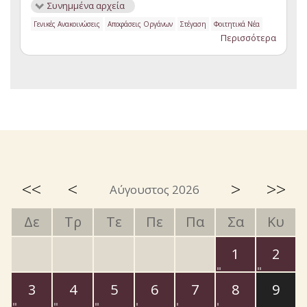
Συνημμένα αρχεία
Γενικές Ανακοινώσεις
Αποφάσεις Οργάνων
Στέγαση
Φοιτητικά Νέα
Περισσότερα
<<
<
>
>>
Αύγουστος 2026
Δε
Τρ
Τε
Πε
Πα
Σα
Κυ
1
2
3
4
5
6
7
8
9