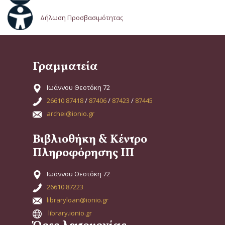
Δήλωση Προσβασιμότητας
Γραμματεία
Ιωάννου Θεοτόκη 72
26610 87418
/
87406
/
87423
/
87445
archei@ionio.gr
Βιβλιοθήκη & Κέντρο
Πληροφόρησης ΙΠ
Ιωάννου Θεοτόκη 72
26610 87223
libraryloan@ionio.gr
library.ionio.gr