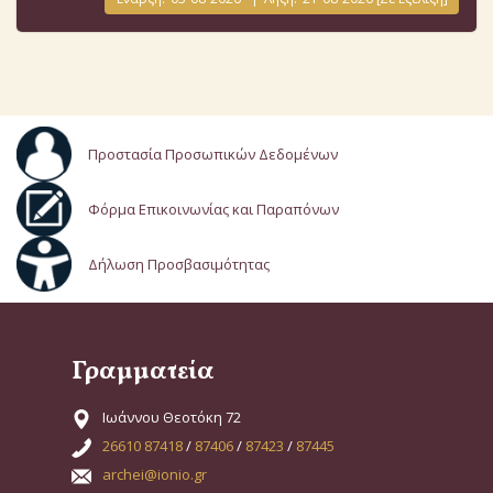
Προστασία Προσωπικών Δεδομένων
Φόρμα Επικοινωνίας και Παραπόνων
Δήλωση Προσβασιμότητας
Γραμματεία
Ιωάννου Θεοτόκη 72
26610 87418
/
87406
/
87423
/
87445
archei@ionio.gr