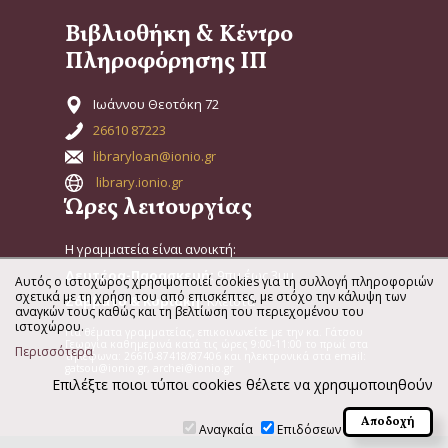
Βιβλιοθήκη & Κέντρο
Πληροφόρησης ΙΠ
Ιωάννου Θεοτόκη 72
26610 87223
libraryloan@ionio.gr
library.ionio.gr
Ώρες λειτουργίας
Η γραμματεία είναι ανοικτή:
Δευτέρα-Παρασκευή:
9πμ έως 3μμ
Αυτός ο ιστοχώρος χρησιμοποιεί cookies για τη συλλογή πληροφοριών
σχετικά με τη χρήση του από επισκέπτες, με στόχο την κάλυψη των
Σάββατο & Κυριακή:
Κλειστά
αναγκών τους καθώς και τη βελτίωση του περιεχομένου του
ιστοχώρου.
Για θέματα γραμματείας, επικοινωνείτε με την κα. Γάτσου
Γεωργία καθημερινά κατά τις ώρες 9:00-11:00 το πρωί στα
Περισσότερα
τηλέφωνα: 26610-87418/87406 και ηλεκτρονικά στα email:
gatsou@ionio.gr, archei@ionio.gr
Επιλέξτε ποιοι τύποι cookies θέλετε να χρησιμοποιηθούν
Αναγκαία
Επιδόσεων