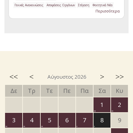
Γενικές Ανακοινώσεις
Αποφάσεις Οργάνων
Στέγαση
Φοιτητικά Νέα
Περισσότερα
<<
<
>
>>
Αύγουστος 2026
Δε
Τρ
Τε
Πε
Πα
Σα
Κυ
1
2
3
4
5
6
7
8
9