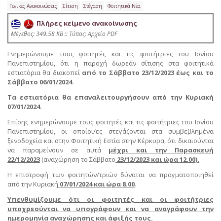
Γενικές Ανακοινώσεις
Σίτιση
Στέγαση
Φοιτητικά Νέα
Πλήρες κείμενο ανακοίνωσης
Mέγεθος: 349.58 KB :: Τύπος: Αρχείο PDF
Ενημερώνουμε τους φοιτητές και τις φοιτήτριες του Ιονίου
Πανεπιστημίου, ότι η παροχή δωρεάν σίτισης στα φοιτητικά
εστιατόρια θα διακοπεί
από το Σάββατο
23/12/2023 έως και το
Σάββατο 06/01/2024.
Τα εστιατόρια θα επαναλειτουργήσουν από την Κυριακή
07/01/2024.
Επίσης ενημερώνουμε τους φοιτητές και τις φοιτήτριες του Ιονίου
Πανεπιστημίου, οι οποίοι/ες στεγάζονται στα συμβεβλημένα
ξενοδοχεία και στην Φοιτητική Εστία στην Κέρκυρα, ότι δικαιούνται
να παραμείνουν σε αυτά
μέχρι και την Παρασκευή
22/12/2023
(αναχώρηση το Σάββατο
23/12/2023 και ώρα 12.00).
Η επιστροφή των φοιτητών/τριών δύναται να πραγματοποιηθεί
από την Κυριακή
07/01/2024 και ώρα 8.00
.
Υπενθυμίζουμε ότι οι φοιτητές και οι φοιτήτριες
υποχρεούνται να υπογράφουν και να αναγράφουν την
ημερομηνία αναχώρησης και άφιξής τους.