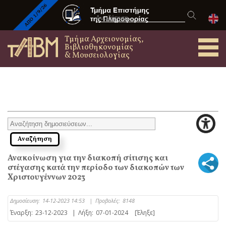
Τμήμα Αρχειονομίας,
Βιβλιοθηκονομίας
& Μουσειολογίας
Ανακοίνωση για την διακοπή σίτισης και
στέγασης κατά την περίοδο των διακοπών των
Χριστουγέννων 2023
Δημοσίευση:
14-12-2023 14:53
|
Προβολές:
8148
Έναρξη:
23-12-2023
|
Λήξη:
07-01-2024
[Έληξε]