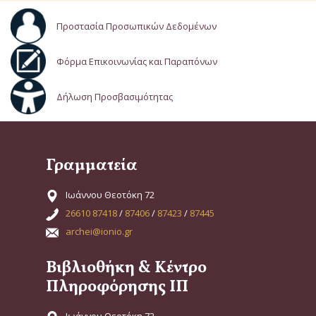
Προστασία Προσωπικών Δεδομένων
Φόρμα Επικοινωνίας και Παραπόνων
Δήλωση Προσβασιμότητας
Γραμματεία
Ιωάννου Θεοτόκη 72
26610 87418
/
87406
/
87423
/
87445
archei@ionio.gr
Βιβλιοθήκη & Κέντρο
Πληροφόρησης ΙΠ