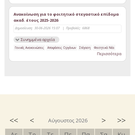
Ανακοίνωση για το φοιτητικό στεγαστικό επίδομα
ακαδ. έτους 2025-2026
Δημοσίευση:
30-06-2026 15:07
|
Προβολές:
6868
Συνημμένα αρχεία
Γενικές Ανακοινώσεις
Αποφάσεις Οργάνων
Στέγαση
Φοιτητικά Νέα
Περισσότερα
<<
<
>
>>
Αύγουστος 2026
Δε
Τρ
Τε
Πε
Πα
Σα
Κυ