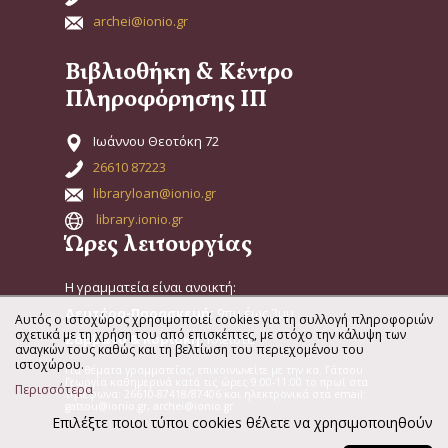
archei@ionio.gr
Βιβλιοθήκη & Κέντρο
Πληροφόρησης ΙΠ
Ιωάννου Θεοτόκη 72
26610 87223
libraryloan@ionio.gr
library.ionio.gr
Ώρες λειτουργίας
Η γραμματεία είναι ανοικτή:
Δευτέρα-Παρασκευή:
9πμ έως 3μμ
Αυτός ο ιστοχώρος χρησιμοποιεί cookies για τη συλλογή πληροφοριών
σχετικά με τη χρήση του από επισκέπτες, με στόχο την κάλυψη των
Σάββατο & Κυριακή:
Κλειστά
αναγκών τους καθώς και τη βελτίωση του περιεχομένου του
ιστοχώρου.
Για θέματα γραμματείας, επικοινωνείτε με την κα. Γάτσου
Γεωργία καθημερινά κατά τις ώρες 9:00-11:00 το πρωί στα
Περισσότερα
τηλέφωνα: 26610-87418/87406 και ηλεκτρονικά στα email:
gatsou@ionio.gr, archei@ionio.gr
Επιλέξτε ποιοι τύποι cookies θέλετε να χρησιμοποιηθούν