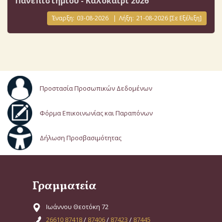
Πανεπιστημίου - Καλοκαίρι 2026
Έναρξη:
03-08-2026
|
Λήξη:
21-08-2026
[Σε Εξέλιξη]
Προστασία Προσωπικών Δεδομένων
Φόρμα Επικοινωνίας και Παραπόνων
Δήλωση Προσβασιμότητας
Γραμματεία
Ιωάννου Θεοτόκη 72
26610 87418
/
87406
/
87423
/
87445