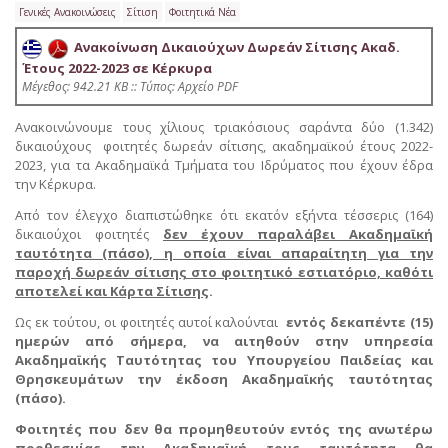
Γενικές Ανακοινώσεις
Σίτιση
Φοιτητικά Νέα
Ανακοίνωση Δικαιούχων Δωρεάν Σίτισης Ακαδ.
Έτους 2022-2023 σε Κέρκυρα
Mέγεθος: 942.21 KB :: Τύπος: Αρχείο PDF
Ανακοινώνουμε τους χίλιους τριακόσιους σαράντα δύο (1.342)
δικαιούχους φοιτητές δωρεάν σίτισης, ακαδημαϊκού έτους 2022-
2023, για τα Ακαδημαϊκά Τμήματα του Ιδρύματος που έχουν έδρα
την Κέρκυρα.
Από τον έλεγχο διαπιστώθηκε ότι εκατόν εξήντα τέσσερις (164)
δικαιούχοι φοιτητές
δεν έχουν παραλάβει Ακαδημαϊκή
ταυτότητα (πάσο), η οποία είναι απαραίτητη για την
παροχή δωρεάν σίτισης στο φοιτητικό εστιατόριο, καθότι
αποτελεί και Κάρτα Σίτισης
.
Ως εκ τούτου, οι φοιτητές αυτοί καλούνται
εντός δεκαπέντε (15)
ημερών από σήμερα, να αιτηθούν στην υπηρεσία
Ακαδημαϊκής Ταυτότητας του Υπουργείου Παιδείας και
Θρησκευμάτων την έκδοση Ακαδημαϊκής ταυτότητας
(πάσο).
Φοιτητές που δεν θα προμηθευτούν εντός της ανωτέρω
προθεσμίας την Ακαδημαϊκή τους ταυτότητα θα