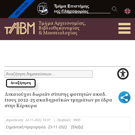
Τμήμα Αρχειονομίας,
Βιβλιοθηκονομίας
& Μουσειολογίας
Δικαιούχοι δωρεάν σίτισης φοιτητών ακαδ.
έτους 2022-23 ακαδημαϊκών τμημάτων με έδρα
στην Κέρκυρα
Δημοσίευση:
22-11-2022 16:01
|
Προβολές:
9805
Σημαντική Ημερομηνία:
23-11-2022
[Έληξε]