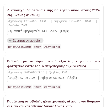
Δικαιούχοι δωρεάν σίτισης φοιτητών ακαδ. έτους 2025-
26 [Πίνακες Α' και Β']
Δημοσίευση:
13-10-2025 13:31
|
Ενημέρωση:
23-10-2025 10:01
|
Προβολές:
7443
Σημαντική Ημερομηνία:
14-10-2025
[Έληξε]
Συνημμένα αρχεία
Γενικές Ανακοινώσεις
Σίτιση
Φοιτητικά Νέα
Πιθανή τροποποίηση μενού εξαιτίας εργασιών στο
φοιτητικό εστιατόριο στην Κέρκυρα (7-8/6/2025)
Δημοσίευση:
06-06-2025 14:31
|
Προβολές:
4561
Έναρξη:
07-06-2025
|
Λήξη:
08-06-2025
[Έληξε]
Γενικές Ανακοινώσεις
Σίτιση
Φοιτητικά Νέα
Παράταση υποβολής ηλεκτρονικής αίτησης για δωρέαν
σίτιση και κατάθεσης δικαιολογητικών