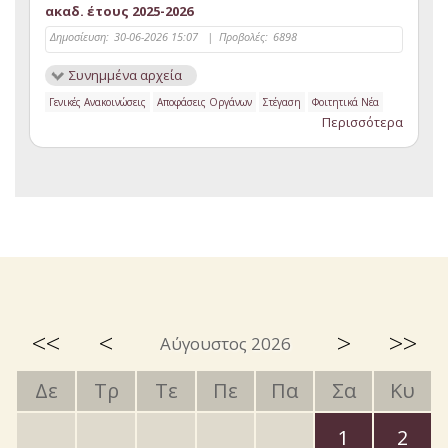
ακαδ. έτους 2025-2026
Δημοσίευση:
30-06-2026 15:07
|
Προβολές:
6898
Συνημμένα αρχεία
Γενικές Ανακοινώσεις
Αποφάσεις Οργάνων
Στέγαση
Φοιτητικά Νέα
Περισσότερα
<<
<
>
>>
Αύγουστος 2026
Δε
Τρ
Τε
Πε
Πα
Σα
Κυ
1
2