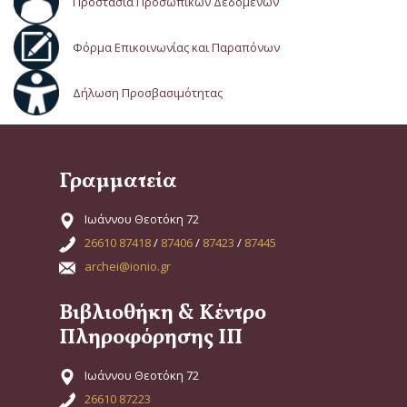
Προστασία Προσωπικών Δεδομένων
Φόρμα Επικοινωνίας και Παραπόνων
Δήλωση Προσβασιμότητας
Γραμματεία
Ιωάννου Θεοτόκη 72
26610 87418
/
87406
/
87423
/
87445
archei@ionio.gr
Βιβλιοθήκη & Κέντρο
Πληροφόρησης ΙΠ
Ιωάννου Θεοτόκη 72
26610 87223