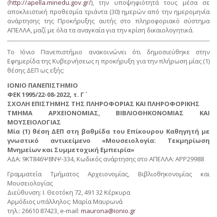
(
http://apella.minedu.gov.gr/
), την υποψηφιότητά τους μέσα σε
αποκλειστική προθεσμία τριάντα (30) ημερών από την ημερομηνία
ανάρτησης της Προκήρυξης αυτής στο πληροφοριακό σύστημα
ΑΠΕΛΛΑ, μαζί με όλα τα αναγκαία για την κρίση δικαιολογητικά.
Το Ιόνιο Πανεπιστήμιο ανακοινώνει ότι δημοσιεύθηκε στην
Εφημερίδα της Κυβερνήσεως η προκήρυξη για την πλήρωση μίας (1)
θέσης ΔΕΠ ως εξής:
ΙΟΝΙΟ ΠΑΝΕΠΙΣΤΗΜΙΟ
ΦΕΚ 1995/22-08-2022, τ. Γ΄
ΣΧΟΛΗ ΕΠΙΣΤΗΜΗΣ ΤΗΣ ΠΛΗΡΟΦΟΡΙΑΣ ΚΑΙ ΠΛΗΡΟΦΟΡΙΚΗΣ
ΤΜΗΜΑ ΑΡΧΕΙΟΝΟΜΙΑΣ, ΒΙΒΛΙΟΘΗΚΟΝΟΜΙΑΣ ΚΑΙ
ΜΟΥΣΕΙΟΛΟΓΙΑΣ
Μία (1) θέση ΔΕΠ στη βαθμίδα του Επίκουρου Καθηγητή με
γνωστικό αντικείμενο «Μουσειολογία: Τεκμηρίωση
Μνημείων και Συμμετοχική Εμπειρία»
ΑΔΑ: 9ΚΤ846Ψ8ΝΨ-334, Κωδικός ανάρτησης στο ΑΠΕΛΛΑ: APP29988
Γραμματεία Τμήματος Αρχειονομίας, Βιβλιοθηκονομίας και
Μουσειολογίας
Διεύθυνση: Ι. Θεοτόκη 72, 491 32 Κέρκυρα
Αρμόδιος υπάλληλος: Μαρία Μαυρωνά
τηλ.: 26610 87423, e-mail:
maurona@ionio.gr