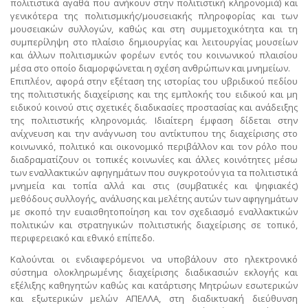
πολιτιστικά αγαθά που ανήκουν στην πολιτιστική κληρονομιά) και
γενικότερα της πολιτισμικής/μουσειακής πληροφορίας και των
μουσειακών συλλογών, καθώς και στη συμμετοχικότητα και τη
συμπερίληψη στο πλαίσιο δημιουργίας και λειτουργίας μουσείων
και άλλων πολιτισμικών φορέων εντός του κοινωνικού πλαισίου
μέσα στο οποίο διαμορφώνεται η σχέση ανθρώπων και μνημείων.
Επιπλέον, αφορά στην εξέταση της ιστορίας του υβριδικού πεδίου
της πολιτιστικής διαχείρισης και της εμπλοκής του ειδικού και μη
ειδικού κοινού στις σχετικές διαδικασίες προστασίας και ανάδειξης
της πολιτιστικής κληρονομιάς. Ιδιαίτερη έμφαση δίδεται στην
ανίχνευση και την ανάγνωση του αντίκτυπου της διαχείρισης στο
κοινωνικό, πολιτικό και οικονομικό περιβάλλον και τον ρόλο που
διαδραματίζουν οι τοπικές κοινωνίες και άλλες κοινότητες μέσω
των εναλλακτικών αφηγημάτων που συγκροτούν για τα πολιτιστικά
μνημεία και τοπία αλλά και στις (συμβατικές και ψηφιακές)
μεθόδους συλλογής, ανάλυσης και μελέτης αυτών των αφηγημάτων
με σκοπό την ευαισθητοποίηση και τον σχεδιασμό εναλλακτικών
πολιτικών και στρατηγικών πολιτιστικής διαχείρισης σε τοπικό,
περιφερειακό και εθνικό επίπεδο.
Καλούνται οι ενδιαφερόμενοι να υποβάλουν στο ηλεκτρονικό
σύστημα ολοκληρωμένης διαχείρισης διαδικασιών εκλογής και
εξέλιξης καθηγητών καθώς και κατάρτισης Μητρώων εσωτερικών
και εξωτερικών μελών ΑΠΕΛΛΑ, στη διαδικτυακή διεύθυνση