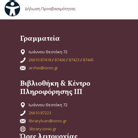
Δήλωση Προσβασιμότητας
Γραμματεία
Ιωάννου Θεοτόκη 72
26610 87418
/
87406
/
87423
/
87445
archei@ionio.gr
Βιβλιοθήκη & Κέντρο
Πληροφόρησης ΙΠ
Ιωάννου Θεοτόκη 72
26610 87223
libraryloan@ionio.gr
library.ionio.gr
Ώρες λειτουργίας