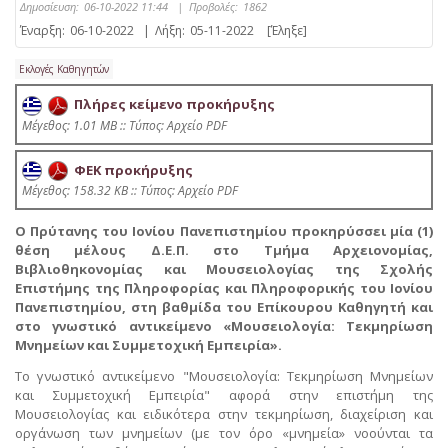
Δημοσίευση:
06-10-2022 11:44
|
Προβολές:
1862
Έναρξη:
06-10-2022
|
Λήξη:
05-11-2022
[Έληξε]
Εκλογές Καθηγητών
Πλήρες κείμενο προκήρυξης
Mέγεθος: 1.01 MB :: Τύπος: Αρχείο PDF
ΦΕΚ προκήρυξης
Mέγεθος: 158.32 KB :: Τύπος: Αρχείο PDF
Ο Πρύτανης του Ιονίου Πανεπιστημίου προκηρύσσει μία (1)
θέση μέλους Δ.Ε.Π. στο Τμήμα Αρχειονομίας,
Βιβλιοθηκονομίας και Μουσειολογίας της Σχολής
Επιστήμης της Πληροφορίας και Πληροφορικής του Ιονίου
Πανεπιστημίου, στη βαθμίδα του Επίκουρου Καθηγητή και
στο γνωστικό αντικείμενο «Μουσειολογία: Τεκμηρίωση
Μνημείων και Συμμετοχική Εμπειρία».
Το γνωστικό αντικείμενο "Μουσειολογία: Τεκμηρίωση Μνημείων
και Συμμετοχική Εμπειρία" αφορά στην επιστήμη της
Μουσειολογίας και ειδικότερα στην τεκμηρίωση, διαχείριση και
οργάνωση των μνημείων (με τον όρο «μνημεία» νοούνται τα