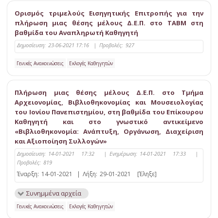
Ορισμός τριμελούς Εισηγητικής Επιτροπής για την
πλήρωση μιας θέσης μέλους Δ.Ε.Π. στο TABM στη
βαθμίδα του Αναπληρωτή Καθηγητή
Δημοσίευση:
23-06-2021 17:16
|
Προβολές:
927
Γενικές Ανακοινώσεις
Εκλογές Καθηγητών
Πλήρωση μιας θέσης μέλους Δ.Ε.Π. στο Τμήμα
Αρχειονομίας, Βιβλιοθηκονομίας και Μουσειολογίας
του Ιονίου Πανεπιστημίου, στη βαθμίδα του Eπίκουρου
Καθηγητή και στο γνωστικό αντικείμενο
«Βιβλιοθηκονομία: Ανάπτυξη, Οργάνωση, Διαχείριση
και Αξιοποίηση Συλλογών»
Δημοσίευση:
14-01-2021 17:32
|
Ενημέρωση:
14-01-2021 17:33
|
Προβολές:
819
Έναρξη:
14-01-2021
|
Λήξη:
29-01-2021
[Έληξε]
Συνημμένα αρχεία
Γενικές Ανακοινώσεις
Εκλογές Καθηγητών