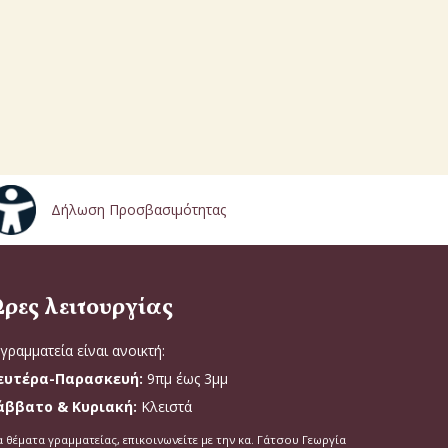
Δήλωση Προσβασιμότητας
ρες λειτουργίας
γραμματεία είναι ανοικτή:
ευτέρα-Παρασκευή:
9πμ έως 3μμ
άββατο & Κυριακή:
Κλειστά
α θέματα γραμματείας, επικοινωνείτε με την κα. Γάτσου Γεωργία