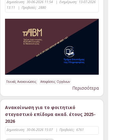
Δημοσίευση:
30-06-2026 11:54
|
Ενημέρωση:
13-07-2026
13:11
|
Προβολές:
2880
Γενικές Ανακοινώσεις
Αποφάσεις Οργάνων
Περισσότερα
Ανακοίνωση για το φοιτητικό
στεγαστικό επίδομα ακαδ. έτους 2025-
2026
Δημοσίευση:
30-06-2026 15:07
|
Προβολές:
6761