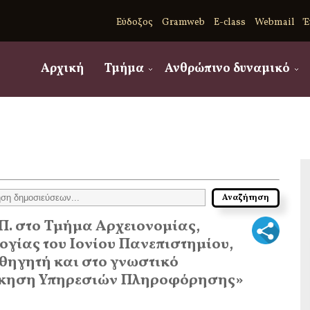
Εύδοξος
Gramweb
E-class
Webmail
Έ
Αρχική
Τμήμα
Ανθρώπινο δυναμικό
Π. στο Τμήμα Αρχειονομίας,
γίας του Ιονίου Πανεπιστημίου,
θηγητή και στο γνωστικό
οίκηση Υπηρεσιών Πληροφόρησης»