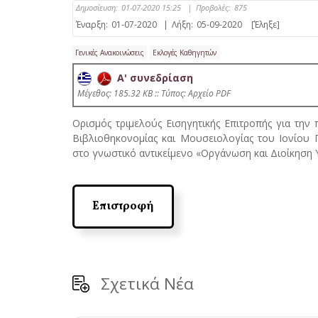
Δημοσίευση:
01-07-2020 15:25
|
Προβολές:
875
Έναρξη:
01-07-2020
|
Λήξη:
05-09-2020
[Έληξε]
Γενικές Ανακοινώσεις
Εκλογές Καθηγητών
Α' συνεδρίαση
Mέγεθος: 185.32 KB :: Τύπος: Αρχείο PDF
Ορισμός τριμελούς Εισηγητικής Επιτροπής για την
Βιβλιοθηκονομίας και Μουσειολογίας του Ιονίου 
στο γνωστικό αντικείμενο «Οργάνωση και Διοίκησ
Επιστροφή
Σχετικά Νέα