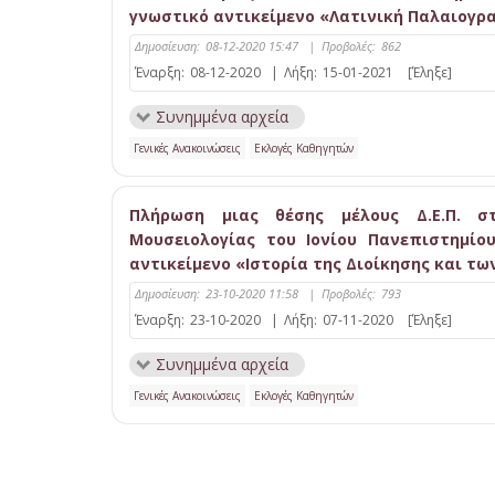
γνωστικό αντικείμενο «Λατινική Παλαιογρ
Δημοσίευση:
08-12-2020 15:47
|
Προβολές:
862
Έναρξη:
08-12-2020
|
Λήξη:
15-01-2021
[Έληξε]
Συνημμένα αρχεία
Γενικές Ανακοινώσεις
Εκλογές Καθηγητών
Πλήρωση μιας θέσης μέλους Δ.Ε.Π. στ
Μουσειολογίας του Ιονίου Πανεπιστημίο
αντικείμενο «Ιστορία της Διοίκησης και τ
Δημοσίευση:
23-10-2020 11:58
|
Προβολές:
793
Έναρξη:
23-10-2020
|
Λήξη:
07-11-2020
[Έληξε]
Συνημμένα αρχεία
Γενικές Ανακοινώσεις
Εκλογές Καθηγητών