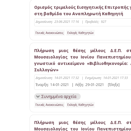
Ορισμός τριμελούς Εισηγητικής Επιτροπής 
στη βαθμίδα του Αναπληρωτή Καθηγητή
Δημοσίευση:
23-06-2021 17:16
|
Προβολές:
927
Γενικές Ανακοινώσεις
Εκλογές Καθηγητών
Πλήρωση μιας θέσης μέλους Δ.Ε.Π. στ
Μουσειολογίας του Ιονίου Πανεπιστημίο
γνωστικό αντικείμενο «Βιβλιοθηκονομία:
Συλλογών»
Δημοσίευση:
14-01-2021 17:32
|
Ενημέρωση:
14-01-2021 17:33
Έναρξη:
14-01-2021
|
Λήξη:
29-01-2021
[Έληξε]
Συνημμένα αρχεία
Γενικές Ανακοινώσεις
Εκλογές Καθηγητών
Πλήρωση μιας θέσης μέλους Δ.Ε.Π. στ
Μουσειολογίας του Ιονίου Πανεπιστημίο