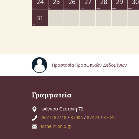
24
25
26
27
28
29
30
31
Προστασία Προσωπικών Δεδομένων
Γραμματεία
Ιωάννου Θεοτόκη 72
26610 87418
/
87406
/
87423
/
87445
archei@ionio.gr