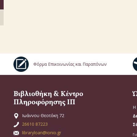
Φόρμα Επικοινωνίας και Παραπόνων
Βιβλιοθήκη & Κέντρο
Ώ
Πληροφόρησης ΙΠ
Η 
Ιωάννου Θεοτόκη 72
Δ
26610 87223
Σ
libraryloan@ionio.gr
Γι