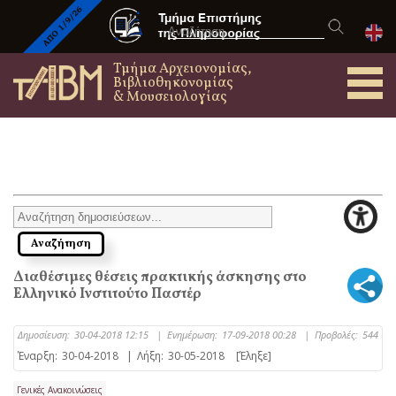
Τμήμα Αρχειονομίας,
Βιβλιοθηκονομίας
& Μουσειολογίας
Διαθέσιμες θέσεις πρακτικής άσκησης στο
Ελληνικό Ινστιτούτο Παστέρ
Δημοσίευση:
30-04-2018 12:15
|
Ενημέρωση:
17-09-2018 00:28
|
Προβολές:
544
Έναρξη:
30-04-2018
|
Λήξη:
30-05-2018
[Έληξε]
Γενικές Ανακοινώσεις