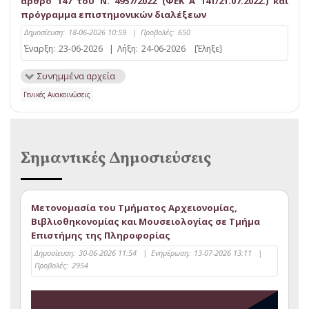
άρθρο 147 του Ν. 4957/2022 (ΦΕΚ Α΄ 141/21.07.2022.) και
πρόγραμμα επιστημονικών διαλέξεων
Δημοσίευση:
18-06-2026 10:59
|
Προβολές:
650
Έναρξη:
23-06-2026
|
Λήξη:
24-06-2026
[Έληξε]
Συνημμένα αρχεία
Γενικές Ανακοινώσεις
Σημαντικές Δημοσιεύσεις
Μετονομασία του Τμήματος Αρχειονομίας,
Βιβλιοθηκονομίας και Μουσειολογίας σε Τμήμα
Επιστήμης της Πληροφορίας
Δημοσίευση:
30-06-2026 11:54
|
Ενημέρωση:
13-07-2026 13:11
|
Προβολές:
2954