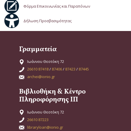
Φόρμα Επικοινωνίας και Παραπόνων
Δήλωση Προσβασιμότητας
Γραμματεία
Ιωάννου Θεοτόκη 72
26610 87418
/
87406
/
87423
/
87445
archei@ionio.gr
Βιβλιοθήκη & Κέντρο
Πληροφόρησης ΙΠ
Ιωάννου Θεοτόκη 72
26610 87223
libraryloan@ionio.gr