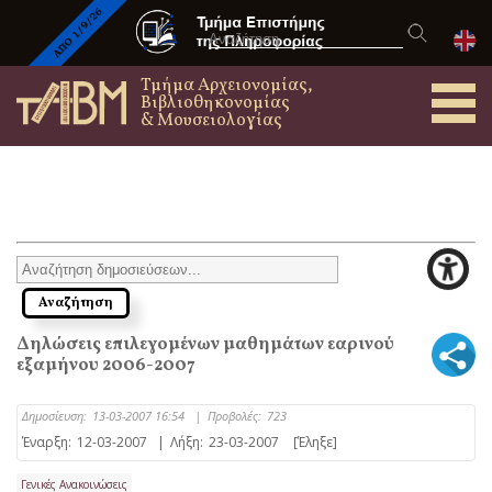
Τμήμα Αρχειονομίας,
Βιβλιοθηκονομίας
& Μουσειολογίας
Δηλώσεις επιλεγομένων μαθημάτων εαρινού
εξαμήνου 2006-2007
Δημοσίευση:
13-03-2007 16:54
|
Προβολές:
723
Έναρξη:
12-03-2007
|
Λήξη:
23-03-2007
[Έληξε]
Γενικές Ανακοινώσεις