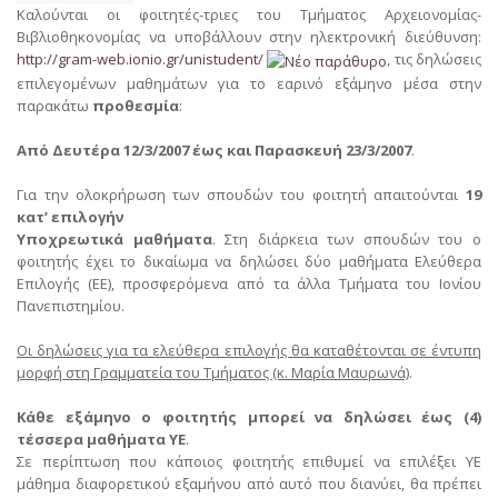
Καλούνται οι φοιτητές-τριες του Τμήματος Αρχειονομίας-
Βιβλιοθηκονομίας να υποβάλλουν στην ηλεκτρονική διεύθυνση:
http://gram-web.ionio.gr/unistudent/
, τις δηλώσεις
επιλεγομένων μαθημάτων για το εαρινό εξάμηνο μέσα στην
παρακάτω
προθεσμία
:
Από Δευτέρα 12/3/2007 έως και Παρασκευή 23/3/2007
.
Για την ολοκρήρωση των σπουδών του φοιτητή απαιτούνται
19
κατ’ επιλογήν
Υποχρεωτικά μαθήματα
. Στη διάρκεια των σπουδών του ο
φοιτητής έχει το δικαίωμα να δηλώσει δύο μαθήματα Ελεύθερα
Επιλογής (ΕΕ), προσφερόμενα από τα άλλα Τμήματα του Ιονίου
Πανεπιστημίου.
Οι δηλώσεις για τα ελεύθερα επιλογής θα καταθέτονται σε έντυπη
μορφή στη Γραμματεία του Τμήματος (κ. Μαρία Μαυρωνά)
.
Κάθε εξάμηνο ο φοιτητής μπορεί να δηλώσει έως (4)
τέσσερα μαθήματα ΥΕ
.
Σε περίπτωση που κάποιος φοιτητής επιθυμεί να επιλέξει ΥΕ
μάθημα διαφορετικού εξαμήνου από αυτό που διανύει, θα πρέπει