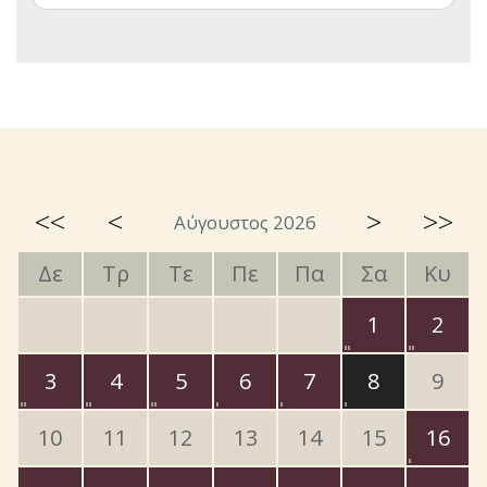
<<
<
>
>>
Αύγουστος 2026
Δε
Τρ
Τε
Πε
Πα
Σα
Κυ
1
2
3
4
5
6
7
8
9
10
11
12
13
14
15
16