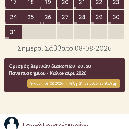
17
18
19
20
21
22
23
24
25
26
27
28
29
30
31
Σήμερα
, Σάββατο 08-08-2026
Ορισμός θερινών διακοπών Ιονίου
Πανεπιστημίου - Καλοκαίρι 2026
Έναρξη:
03-08-2026
|
Λήξη:
21-08-2026
[Σε Εξέλιξη]
Προστασία Προσωπικών Δεδομένων