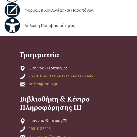
Φόρμα Επικοινωνίας και Παραπόνων
Δήλωση Προσβασιμότητας
Γραμματεία
Ιωάννου Θεοτόκη 72
26610 87418
/
87406
/
87423
/
87445
archei@ionio.gr
Βιβλιοθήκη & Κέντρο
Πληροφόρησης ΙΠ
Ιωάννου Θεοτόκη 72
26610 87223
libraryloan@ionio.gr