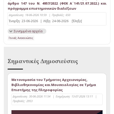
άρθρο 147 του Ν. 4957/2022 (ΦΕΚ Α΄ 141/21.07.2022.) και
πρόγραμμα επιστημονικών διαλέξεων
Δημοσίευση:
18-06-2026 10:59
|
Προβολές:
650
Έναρξη:
23-06-2026
|
Λήξη:
24-06-2026
[Έληξε]
Συνημμένα αρχεία
Γενικές Ανακοινώσεις
Σημαντικές Δημοσιεύσεις
Μετονομασία του Τμήματος Αρχειονομίας,
Βιβλιοθηκονομίας και Μουσειολογίας σε Τμήμα
Επιστήμης της Πληροφορίας
Δημοσίευση:
30-06-2026 11:54
|
Ενημέρωση:
13-07-2026 13:11
|
Προβολές:
2953