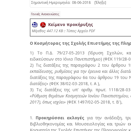
Σημαντική Ημερομηνία:
08-06-2018
[Έληξε]
Γενικές Ανακοινώσεις
Κείμενο προκήρυξης
Mέγεθος: 447.12 KB :: Τύπος: Αρχείο PDF
Ο Κοσμήτορας της Σχολής Επιστήμης της Πλη
1) Το Π.Δ. 79/27-05-2013 (Ίδρυση Σχολών, κ
ειδικεύσεων στο Ιόνιο Πανεπιστήμιο) (ΦΕΚ 119/28-05-
2) Τις διατάξεις της παραγράφου 2 του άρθρου 1
εκπαίδευσης, ρυθμίσεις για την έρευνα και άλλες διατά
διατάξεις της παραγράφου 6α του άρθρου 19 του 
διατάξεις»
(ΦΕΚ 38/02-03-2018, τ. Α ),
3) Τις διατάξεις της υπ' αριθμ. πρωτ. 1118/28
«Ρύθμιση θεμάτων Κοσμητειών Ιονίου Πανεπιστημίου, 
2017), όπως ισχύει»
(ΦΕΚ 1497/02-05-2018, τ. Β'),
1.
Προκηρύσσει εκλογές
για την ανάδειξη, τ
Βιβλιοθηκονομίας και Μουσειολογίας και τριών
Κοσμητεία της Σχολής Επιστήμης της Πληροφορίας 