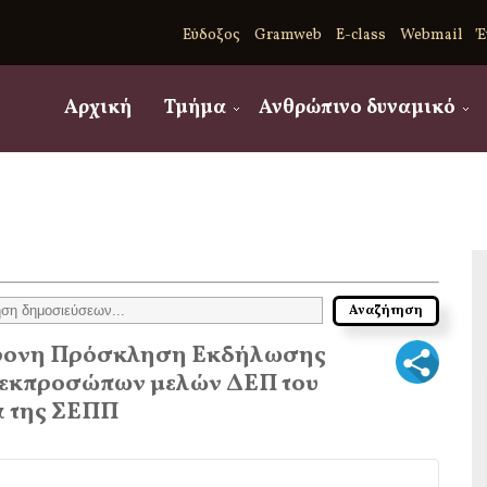
Εύδοξος
Gramweb
E-class
Webmail
Έ
Αρχική
Τμήμα
Ανθρώπινο δυναμικό
χρονη Πρόσκληση Εκδήλωσης
η εκπροσώπων μελών ΔΕΠ του
α της ΣΕΠΠ