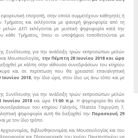
λή εφορευτική επιτροπή, στην οποία συμμετέχουν καθηγητές ή
υ Τμήματος και εκλέγονται με φανερή ψηφοφορία από τη
ν μελών ΔΕΠ εκλέγονται με μυστική ψηφοφορία κατά την
ου κάθε Τμήματος, όπου οι υποψήφιοι τοποθετούνται με
της Συνέλευσης για την ανάδειξη τριών εκπροσώπων μελών
 και Μουσειολογίας,
την Πέμπτη 28 Ιουνίου 2018 και ώρα
διεξαχθεί με κάλπη στην αίθουσα συνεδριάσεων του κτηρίου
κυρα και σε περίπτωση που θα χρειαστεί επαναληπτική
 Ιουνίου 2018
, την ίδια ώρα, στον ίδιο ως άνω τόπο και με
της Συνέλευσης για την ανάδειξη τριών εκπροσώπων μελών
 Ιουνίου 2018
και ώρα
11:00 π.μ.
Η ψηφοφορία θα είναι
 συνεδριάσεων του κτηρίου Γαληνός, Πλατεία Τσιριγώτη 7,
αληπτική ψηφοφορία αυτή θα διεξαχθεί την
Παρασκευή 29
και με τον ίδιο τρόπο.
 Αρχειονομίας, Βιβλιοθηκονομίας και Μουσειολογίας και του
Πληροφορίας και Πληροφορικής του Ιονίου Πανεπιστημίου να