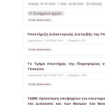
Έναρξη:
31-07-2026
|
Λήξη:
26-08-2026
[Σε Εξέλιξη]
Συνημμένα αρχεία
Γενικές Ανακοινώσεις
Υποστήριξη Διδακτορικής Διατριβής της Υ
Δημοσίευση:
17-07-2026 14:15
|
Προβολές:
252
Γενικές Ανακοινώσεις
Το Τμήμα Επιστήμης της Πληροφορίας συ
Τσακώνα
Δημοσίευση:
09-07-2026 14:11
|
Προβολές:
1636
Γενικές Ανακοινώσεις
ΤΑΒΜ: Πρόσκληση υποψηφίων για επιστημον
της Διοίκησης και των Θεσμών του Νεο