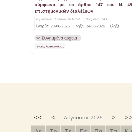
σύμφωνα με το άρθρο 147 του Ν. 4957/
επιστημονικών διαλέξεων
Δημοσίευση:
18-06-2026 10:59
|
Προβολές:
643
Έναρξη:
23-06-2026
|
Λήξη:
24-06-2026
[Έληξε]
Συνημμένα αρχεία
Γενικές Ανακοινώσεις
<<
<
>
>
Αύγουστος 2026
Δε
Τρ
Τε
Πε
Πα
Σα
Κυ