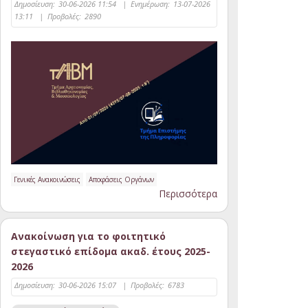
Δημοσίευση:
30-06-2026 11:54
|
Ενημέρωση:
13-07-2026
13:11
|
Προβολές:
2890
Γενικές Ανακοινώσεις
Αποφάσεις Οργάνων
Περισσότερα
Ανακοίνωση για το φοιτητικό
στεγαστικό επίδομα ακαδ. έτους 2025-
2026
Δημοσίευση:
30-06-2026 15:07
|
Προβολές:
6783