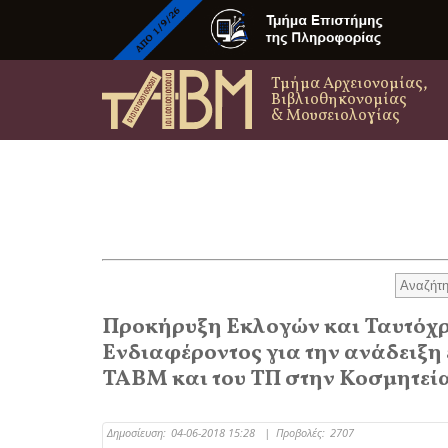
Τμήμα Αρχειονομίας,
Βιβλιοθηκονομίας
& Μουσειολογίας
Προκήρυξη Εκλογών και Ταυτό
Ενδιαφέροντος για την ανάδειξ
ΤΑΒΜ και του ΤΠ στην Κοσμητεί
Δημοσίευση:
04-06-2018 15:28
|
Προβολές:
2707