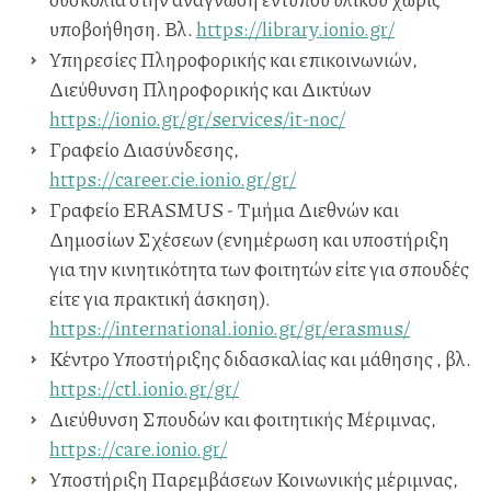
υποβοήθηση. Βλ.
https://library.ionio.gr/
Υπηρεσίες Πληροφορικής και επικοινωνιών,
Διεύθυνση Πληροφορικής και Δικτύων
https://ionio.gr/gr/services/it-noc/
Γραφείο Διασύνδεσης,
https://career.cie.ionio.gr/gr/
Γραφείο ERASMUS - Τμήμα Διεθνών και
Δημοσίων Σχέσεων (ενημέρωση και υποστήριξη
για την κινητικότητα των φοιτητών είτε για σπουδές
είτε για πρακτική άσκηση).
https://international.ionio.gr/gr/erasmus/
Κέντρο Υποστήριξης διδασκαλίας και μάθησης , βλ.
https://ctl.ionio.gr/gr/
Διεύθυνση Σπουδών και φοιτητικής Μέριμνας,
https://care.ionio.gr/
Υποστήριξη Παρεμβάσεων Κοινωνικής μέριμνας,