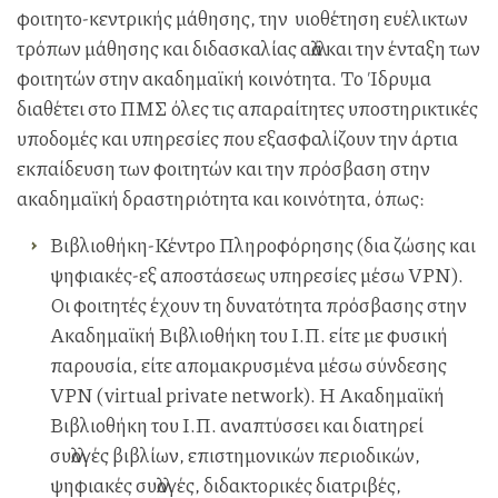
φοιτητο-κεντρικής μάθησης, την υιοθέτηση ευέλικτων
τρόπων μάθησης και διδασκαλίας αλλά και την ένταξη των
φοιτητών στην ακαδημαϊκή κοινότητα. Το Ίδρυμα
διαθέτει στο ΠΜΣ όλες τις απαραίτητες υποστηρικτικές
υποδομές και υπηρεσίες που εξασφαλίζουν την άρτια
εκπαίδευση των φοιτητών και την πρόσβαση στην
ακαδημαϊκή δραστηριότητα και κοινότητα, όπως:
Βιβλιοθήκη-Κέντρο Πληροφόρησης (δια ζώσης και
ψηφιακές-εξ αποστάσεως υπηρεσίες μέσω VPN).
Οι φοιτητές έχουν τη δυνατότητα πρόσβασης στην
Ακαδημαϊκή Βιβλιοθήκη του Ι.Π. είτε με φυσική
παρουσία, είτε απομακρυσμένα μέσω σύνδεσης
VPN (virtual private network). Η Ακαδημαϊκή
Βιβλιοθήκη του Ι.Π. αναπτύσσει και διατηρεί
συλλογές βιβλίων, επιστημονικών περιοδικών,
ψηφιακές συλλογές, διδακτορικές διατριβές,