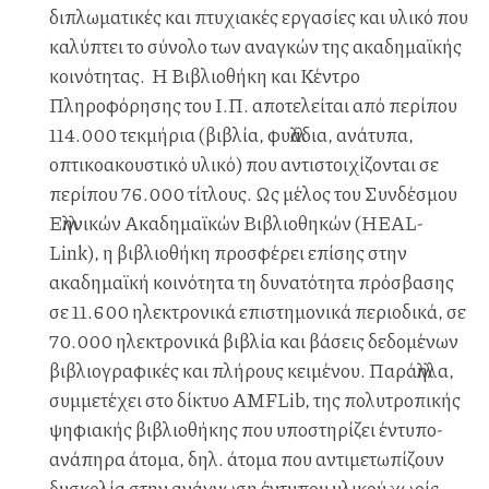
διπλωματικές και πτυχιακές εργασίες και υλικό που
καλύπτει το σύνολο των αναγκών της ακαδημαϊκής
κοινότητας. Η Βιβλιοθήκη και Κέντρο
Πληροφόρησης του Ι.Π. αποτελείται από περίπου
114.000 τεκμήρια (βιβλία, φυλλάδια, ανάτυπα,
οπτικοακουστικό υλικό) που αντιστοιχίζονται σε
περίπου 76.000 τίτλους. Ως μέλος του Συνδέσμου
Ελληνικών Ακαδημαϊκών Βιβλιοθηκών (HEAL-
Link), η βιβλιοθήκη προσφέρει επίσης στην
ακαδημαϊκή κοινότητα τη δυνατότητα πρόσβασης
σε 11.600 ηλεκτρονικά επιστημονικά περιοδικά, σε
70.000 ηλεκτρονικά βιβλία και βάσεις δεδομένων
βιβλιογραφικές και πλήρους κειμένου. Παράλληλα,
συμμετέχει στο δίκτυο AMFLib, της πολυτροπικής
ψηφιακής βιβλιοθήκης που υποστηρίζει έντυπο-
ανάπηρα άτομα, δηλ. άτομα που αντιμετωπίζουν
δυσκολία στην ανάγνωση έντυπου υλικού χωρίς