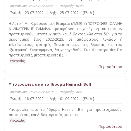
Δημοσίευση:
23-07-2022 18:43
|
Προβολές:
10385
Έναρξη:
23-07-2022
|
Λήξη:
25-07-2022
[Έληξε]
H Αστική Μη Κερδοσκοπική Εταιρεία (ΑΜΚΕ) «ΥΠΟΤΡΟΦΙΕΣ ΙΩΑΝΝΗ
& ΑΙΚΑΤΕΡΙΝΗΣ ΣΑΜΑΡΑ» προκηρύσσει τη χορήγηση υποτροφιών
προπτυχιακών, μεταπτυχιακών και διδακτορικών σπουδών για το
ακαδημαϊκό έτος 2022-2023, σε απόφοιτους λυκείου ή
τελειόφοιτους φοιτητές Πανεπιστημίων της Ελλάδας και του
εξωτερικού. Συγκεκριμένα, θα χορηγηθούν: Έως 6 υποτροφίες Για
προπτυχιακές, μεταπτυχιακές ή (...)
Υποτροφίες
Περισσότερα
Υποτροφίες από το Ίδρυμα Heinrich Böll
Δημοσίευση:
18-07-2022 18:18
|
Προβολές:
9041
Έναρξη:
18-07-2022
|
Λήξη:
01-09-2022
[Έληξε]
Υποτροφίες από το Ίδρυμα Heinrich Böll για προπτυχιακούς,
αποφοίτους και διδακτορικούς φοιτητές
Υποτροφίες
Περισσότερα