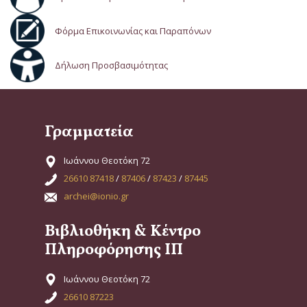
Φόρμα Επικοινωνίας και Παραπόνων
Δήλωση Προσβασιμότητας
Γραμματεία
Ιωάννου Θεοτόκη 72
26610 87418
/
87406
/
87423
/
87445
archei@ionio.gr
Βιβλιοθήκη & Κέντρο
Πληροφόρησης ΙΠ
Ιωάννου Θεοτόκη 72
26610 87223