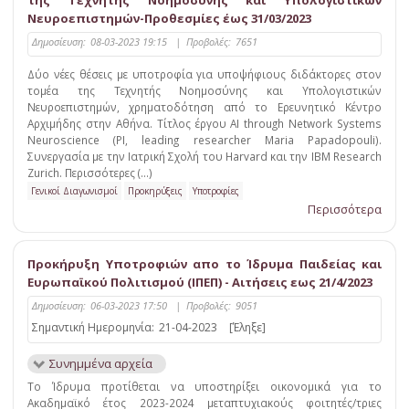
της Τεχνητής Νοημοσύνης και Υπολογιστικών
Νευροεπιστημών-Προθεσμίες έως 31/03/2023
Δημοσίευση:
08-03-2023 19:15
|
Προβολές:
7651
Δύο νέες θέσεις με υποτροφία για υποψήφιους διδάκτορες στον
τομέα της Τεχνητής Νοημοσύνης και Υπολογιστικών
Νευροεπιστημών, χρηματοδότηση από το Ερευνητικό Κέντρο
Αρχιμήδης στην Αθήνα. Τίτλος έργου AI through Network Systems
Neuroscience (PI, leading researcher Maria Papadopouli).
Συνεργασία με την Ιατρική Σχολή του Harvard και την IBM Research
Zurich. Περισσότερες (...)
Γενικοί Διαγωνισμοί
Προκηρύξεις
Υποτροφίες
Περισσότερα
Προκήρυξη Υποτροφιών απο το Ίδρυμα Παιδείας και
Ευρωπαϊκού Πολιτισμού (ΙΠΕΠ) - Αιτήσεις εως 21/4/2023
Δημοσίευση:
06-03-2023 17:50
|
Προβολές:
9051
Σημαντική Ημερομηνία:
21-04-2023
[Έληξε]
Συνημμένα αρχεία
Το Ίδρυμα προτίθεται να υποστηρίξει οικονομικά για το
Ακαδημαϊκό έτος 2023-2024 μεταπτυχιακούς φοιτητές/τριες