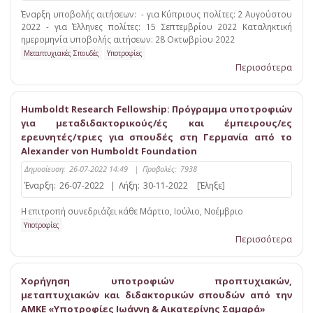
Έναρξη υποβολής αιτήσεων: - για Κύπριους πολίτες: 2 Αυγούστου
2022 - για Έλληνες πολίτες: 15 Σεπτεμβρίου 2022 Καταληκτική
ημερομηνία υποβολής αιτήσεων: 28 Οκτωβρίου 2022
Μεταπτυχιακές Σπουδές
Υποτροφίες
Περισσότερα
Humboldt Research Fellowship: Πρόγραμμα υποτροφιών
για μεταδιδακτορικούς/ές και έμπειρους/ες
ερευνητές/τριες για σπουδές στη Γερμανία από το
Alexander von Humboldt Foundation
Δημοσίευση:
26-07-2022 14:49
|
Προβολές:
7938
Έναρξη:
26-07-2022
|
Λήξη:
30-11-2022
[Έληξε]
Η επιτροπή συνεδριάζει κάθε Μάρτιο, Ιούλιο, Νοέμβριο
Υποτροφίες
Περισσότερα
Χορήγηση υποτροφιών προπτυχιακών,
μεταπτυχιακών και διδακτορικών σπουδών από την
ΑΜΚΕ «Υποτροφίες Ιωάννη & Αικατερίνης Σαμαρά»