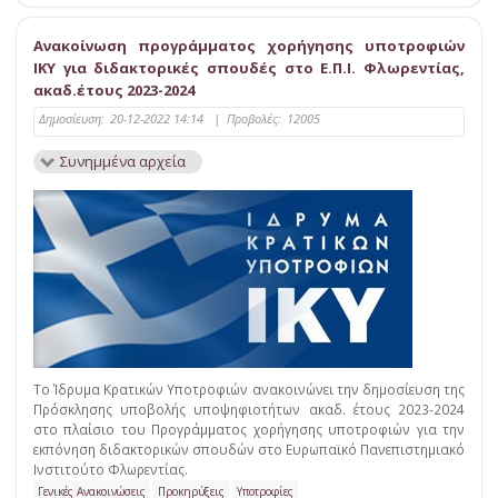
Ανακοίνωση προγράμματος χορήγησης υποτροφιών
ΙΚΥ για διδακτορικές σπουδές στο Ε.Π.Ι. Φλωρεντίας,
ακαδ.έτους 2023-2024
Δημοσίευση:
20-12-2022 14:14
|
Προβολές:
12005
Συνημμένα αρχεία
Το Ίδρυμα Κρατικών Υποτροφιών ανακοινώνει την δημοσίευση της
Πρόσκλησης υποβολής υποψηφιοτήτων ακαδ. έτους 2023-2024
στο πλαίσιο του Προγράμματος χορήγησης υποτροφιών για την
εκπόνηση διδακτορικών σπουδών στο Ευρωπαϊκό Πανεπιστημιακό
Ινστιτούτο Φλωρεντίας.
Γενικές Ανακοινώσεις
Προκηρύξεις
Υποτροφίες