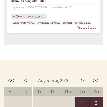
ακαδ. έτους 2025-2026
Δημοσίευση:
30-06-2026 15:07
|
Προβολές:
6911
Συνημμένα αρχεία
Γενικές Ανακοινώσεις
Αποφάσεις Οργάνων
Στέγαση
Φοιτητικά Νέα
Περισσότερα
<<
<
>
>>
Αύγουστος 2026
Δε
Τρ
Τε
Πε
Πα
Σα
Κυ
1
2