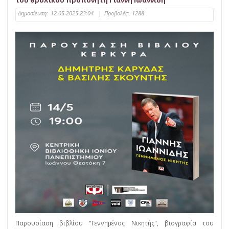
του θρυλικού προπονητή Γιάννη Ιωαννίδη
Δημοσίευση:
12-05-2025 23:04
|
Προβολές:
1288
Παρουσίαση βιβλίου "Γεννημένος Νικητής", βιογραφία του