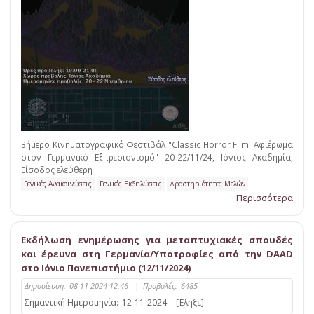
3ήμερο Κινηματογραφικό Φεστιβάλ "Classic Horror Film: Αφιέρωμα
στον Γερμανικό Εξπρεσιονισμό" 20-22/11/24, Ιόνιος Ακαδημία,
Είσοδος ελεύθερη
Γενικές Ανακοινώσεις
Γενικές Εκδηλώσεις
Δραστηριότητες Μελών
Περισσότερα
Εκδήλωση ενημέρωσης για μεταπτυχιακές σπουδές
και έρευνα στη Γερμανία/Υποτροφίες από την DAAD
στο Ιόνιο Πανεπιστήμιο (12/11/2024)
Δημοσίευση:
08-11-2024 12:46
|
Προβολές:
6485
Σημαντική Ημερομηνία:
12-11-2024
[Έληξε]