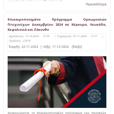
Περισσότερα
Επικαιροποιημένο Πρόγραμμα Ορκωμοσιών
Πτυχιούχων Δεκεμβρίου 2024 σε Κέρκυρα, Λευκάδα,
Κεφαλονιά και Ζάκυνθο
Δημοσίευση:
15-10-2024 15:39
|
Ενημέρωση:
07-11-2024 17:27
|
Προβολές:
23918
Έναρξη:
22-11-2024
|
Λήξη:
17-12-2024
[Έληξε]
Ανακοινώνεται το επικαιροποιημένο πρόγραμμα των προσεχών