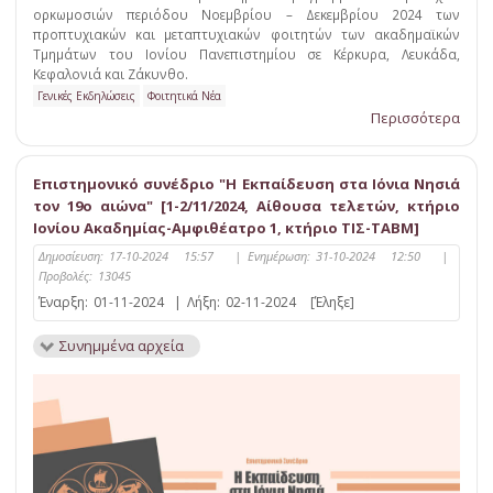
ορκωμοσιών περιόδου Νοεμβρίου – Δεκεμβρίου 2024 των
προπτυχιακών και μεταπτυχιακών φοιτητών των ακαδημαϊκών
Τμημάτων του Ιονίου Πανεπιστημίου σε Κέρκυρα, Λευκάδα,
Κεφαλονιά και Ζάκυνθο.
Γενικές Εκδηλώσεις
Φοιτητικά Νέα
Περισσότερα
Επιστημονικό συνέδριο "Η Εκπαίδευση στα Ιόνια Νησιά
τον 19ο αιώνα" [1-2/11/2024, Αίθουσα τελετών, κτήριο
Ιονίου Ακαδημίας-Αμφιθέατρο 1, κτήριο ΤΙΣ-ΤΑΒΜ]
Δημοσίευση:
17-10-2024 15:57
|
Ενημέρωση:
31-10-2024 12:50
|
Προβολές:
13045
Έναρξη:
01-11-2024
|
Λήξη:
02-11-2024
[Έληξε]
Συνημμένα αρχεία