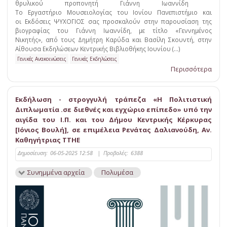
θρυλικού προπονητή Γιάννη Ιωαννίδη
Το Εργαστήριο Μουσειολογίας του Ιονίου Πανεπιστήμιο και
οι Εκδόσεις ΨΥΧΟΓΙΟΣ σας προσκαλούν στην παρουσίαση της
βιογραφίας του Γιάννη Ιωαννίδη, με τίτλο «Γεννημένος
Νικητής», από τους Δημήτρη Καρύδα και Βασίλη Σκουντή, στην
Αίθουσα Εκδηλώσεων Κεντρικής Βιβλιοθήκης Ιουνίου (...)
Γενικές Ανακοινώσεις
Γενικές Εκδηλώσεις
Περισσότερα
Εκδήλωση - στρογγυλή τράπεζα «Η Πολιτιστική
Διπλωματία .σε διεθνές και εγχώριο επίπεδο» υπό την
αιγίδα του Ι.Π. και του Δήμου Κεντρικής Κέρκυρας
[Ιόνιος Βουλή], σε επιμέλεια Ρενάτας Δαλιανούδη, Αν.
Καθηγήτριας ΤΤΗΕ
Δημοσίευση:
06-05-2025 12:58
|
Προβολές:
6388
Συνημμένα αρχεία
Πολυμέσα