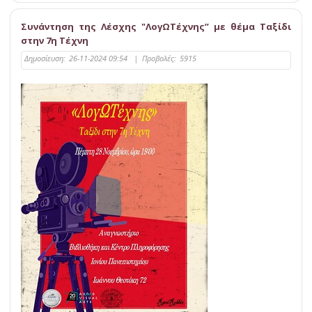
Συνάντηση της Λέσχης "ΛογΩΤέχνης” με θέμα Ταξίδι
στην 7η Τέχνη
Δημοσίευση:
26-11-2024 09:54
|
Προβολές:
5915