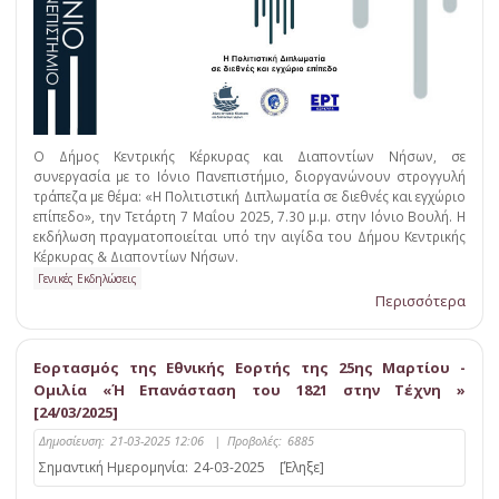
Ο Δήµος Κεντρικής Κέρκυρας και Διαποντίων Νήσων, σε
συνεργασία µε το Ιόνιο Πανεπιστήµιο, διοργανώνουν στρογγυλή
τράπεζα µε θέµα: «Η Πολιτιστική Διπλωµατία σε διεθνές και εγχώριο
επίπεδο», την Τετάρτη 7 Μαΐου 2025, 7.30 µ.µ. στην Ιόνιο Βουλή. Η
εκδήλωση πραγµατοποιείται υπό την αιγίδα του Δήµου Κεντρικής
Κέρκυρας & Διαποντίων Νήσων.
Γενικές Εκδηλώσεις
Περισσότερα
Εορτασμός της Εθνικής Εορτής της 25ης Μαρτίου -
Ομιλία «Ή Επανάσταση του 1821 στην Τέχνη »
[24/03/2025]
Δημοσίευση:
21-03-2025 12:06
|
Προβολές:
6885
Σημαντική Ημερομηνία:
24-03-2025
[Έληξε]