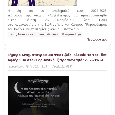
Η 2η για το ακαδημαϊκό έτος 2024-2025,
εκδήλωση της Λέσχης «ΛογΩΤέχνης», θα πραγματοποιηθεί
ημέρα Πέμπτη 28 Νοεμβρίου, ώρα 19:00,
στο Αναγνωστήριο της Βιβλιοθήκης και Κέντρου Πληροφόρησης
του Ιονίου Πανεπιστημίου (Ιωάννου Θεοτόκη 72).
Γενικές Ανακοινώσεις
Γενικές Εκδηλώσεις
Φοιτητικά Έργα
Περισσότερα
3ήμερο Κινηματογραφικό Φεστιβάλ "Classic Horror Film:
Αφιέρωμα στον Γερμανικό Εξπρεσιονισμό" 20-22/11/24
Δημοσίευση:
19-11-2024 18:19
|
Προβολές:
6387