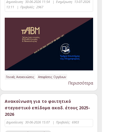
Δημοσίευση:
30-06-2026 11:54
|
Ενημέρωση:
13-07-2026
13:11
|
Προβολές:
2967
Γενικές Ανακοινώσεις
Αποφάσεις Οργάνων
Περισσότερα
Ανακοίνωση για το φοιτητικό
στεγαστικό επίδομα ακαδ. έτους 2025-
2026
Δημοσίευση:
30-06-2026 15:07
|
Προβολές:
6903