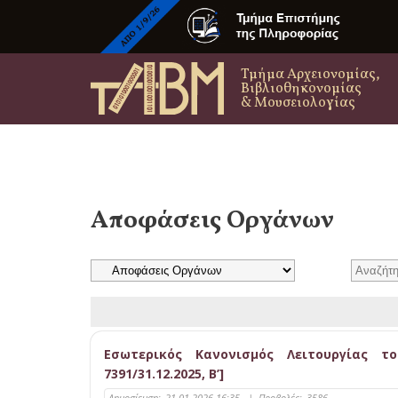
Τμήμα Αρχειονομίας,
Βιβλιοθηκονομίας
& Μουσειολογίας
Αποφάσεις Οργάνων
Εσωτερικός Κανονισμός Λειτουργίας τ
7391/31.12.2025, B’]
Δημοσίευση:
21-01-2026 16:35
|
Προβολές:
3586