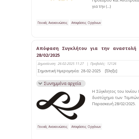
Προέδρου και Αντιπροέ
για την (...)
Γενικές Ανακοινώσεις
Αποφάσεις Οργάνων
Απόφαση Συγκλήτου για την αναστολή 
28/02/2025
Δημοσίευση:
26-02-2025 11:27
|
Προβολές:
12126
Σημαντική Ημερομηνία:
28-02-2025
[Έληξε]
Συνημμένα αρχεία
Η Σύγκλητος του Ιονίου
δυστύχημα των Τεμπών, 
Παρασκευή 28/02/2025.
Γενικές Ανακοινώσεις
Αποφάσεις Οργάνων