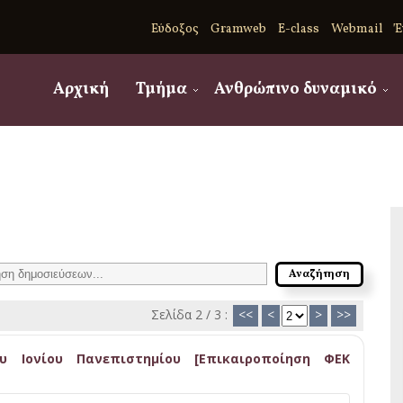
Εύδοξος
Gramweb
E-class
Webmail
Έ
Αρχική
Τμήμα
Ανθρώπινο δυναμικό
Σελίδα 2 / 3 :
<<
<
>
>>
ου Ιονίου Πανεπιστημίου [Επικαιροποίηση ΦΕΚ