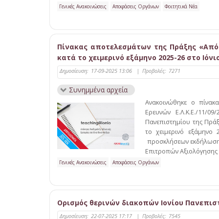
Γενικές Ανακοινώσεις
Αποφάσεις Οργάνων
Φοιτητικά Νέα
Πίνακας αποτελεσμάτων της Πράξης «Απόκ
κατά το χειμερινό εξάμηνο 2025-26 στο Ιόν
Δημοσίευση:
17-09-2025 13:06
|
Προβολές:
7271
Συνημμένα αρχεία
Ανακοινώθηκε ο πίνακ
Ερευνών Ε.Λ.Κ.Ε./11/0
Πανεπιστημίου της Πράξ
το χειμερινό εξάμηνο 
προσκλήσεων εκδήλωσης 
Επιτροπών Αξιολόγησης
Γενικές Ανακοινώσεις
Αποφάσεις Οργάνων
Ορισμός θερινών διακοπών Ιονίου Πανεπιστ
Δημοσίευση:
22-07-2025 17:17
|
Προβολές:
7545