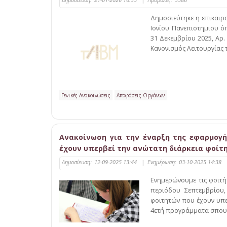
Δημοσιεύτηκε η επικαιρ
Ιονίου Πανεπιστημιου ό
31 Δεκεμβρίου 2025, Αρ.
Κανονισμός Λειτουργίας 
Γενικές Ανακοινώσεις
Αποφάσεις Οργάνων
Ανακοίνωση για την έναρξη της εφαρμογή
έχουν υπερβεί την ανώτατη διάρκεια φοίτ
Δημοσίευση:
12-09-2025 13:44
|
Ενημέρωση:
03-10-2025 14:38
Ενημερώνουμε τις φοιτήτ
περιόδου Σεπτεμβρίου,
φοιτητών που έχουν υπε
4ετή προγράμματα σπουδώ