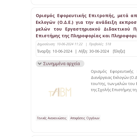
Ορισμός Εφορευτικής Επιτροπής, μετά απ
Εκλογών (Ο.Δ.Ε.) για την ανάδειξη εκπρο
μελών του Εργαστηριακού Διδακτικού Πρ
Επιστήμης της Πληροφορίας και Πληροφορι
Δημοσίευση:
10-06-2024 11:22
|
Προβολές:
518
Έναρξη:
10-06-2024
|
Λήξη:
30-06-2024
[Έληξε]
Συνημμένα αρχεία
Ορισμός Εφορευτικής
Διενέργειας Εκλογών (Ο.
του/της, των μελών του 
της Σχολής Επιστήμης τ
Γενικές Ανακοινώσεις
Αποφάσεις Οργάνων