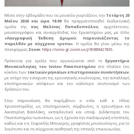
Μέσα στην εβδομάδα που τα μουσεία γιορτάζουν, την
Τετάρτη 20
Μαΐου 2026 και ώρα 18:00
θα πραγματοποιηθεί διαδικτυακή
ομιλία της
κας Μελίνας Παπαδοπούλου
, αρχιτέκτονος-
μουσειογράφου και συνεργάτιδας του Εργαστηρίου μας, με τίτλο
«Λαογραφική Έκθεση Δρυμού: παρουσιάζοντας το
παρελθόν με σύγχρονο τροπο»
. Η ομιλία θα γίνει μέσω της
πλατφόρμας
Zoom:
https://ionio-gr.zoom.us/j/95889427835
.
Πρόκειται για ομιλία που οργανώνεται από το
Εργαστήριο
Μουσειολογίας του Ιονίου Πανεπιστημίου
στο πλαίσιο του
κύκλου των
τακτικών μηνιαίων επιστημονικών συναντήσεων
,
με στόχο την ενίσχυση της ερευνητικής κουλτούρας, την ανταλλαγή
επιστημονικών απόψεων και τον καλύτερο συντονισμό των
δράσεών του.
Στην παρουσίαση θα παρέμβουν ο επίκ. καθ. κ. Ηλίας
Χρυσοστομίδης ως επιστημονικός σύμβουλος, η ερευνήτρια κα
Αικατερίνη Βασιλάκη, εκπαιδευτικό και υποψ. Διδάκτορας του
Πανεπιστημίου Ιωαννίνων, ως η έχουσα την παιδαγωγική εποπτεία,
καθώς και ο κ. Σοφοκλής Μπινιερης, γραφίστας μουσειολογος, για το
λογότυπο και τη σύγχρονη αισθητική της οπτικής επικοινωνίας.