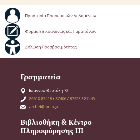
Προστασία Προσωπικών Δεδομένων
Φόρμα Επικοινωνίας και Παραπόνων
Δήλωση Προσβασιμότητας
Γραμματεία
Ιωάννου Θεοτόκη 72
26610 87418
/
87406
/
87423
/
87445
archei@ionio.gr
Βιβλιοθήκη & Κέντρο
Πληροφόρησης ΙΠ