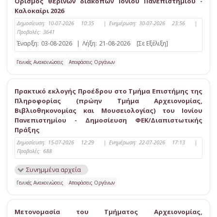
Ορισμός θερινών διακοπών Ιονίου Πανεπιστημίου -
Καλοκαίρι 2026
Δημοσίευση:
10-07-2026 10:35
|
Ενημέρωση:
30-07-2026 23:56
|
Προβολές:
3641
Έναρξη:
03-08-2026
|
Λήξη:
21-08-2026
[Σε Εξέλιξη]
Γενικές Ανακοινώσεις
Αποφάσεις Οργάνων
Πρακτικό εκλογής Προέδρου στο Τμήμα Επιστήμης της
Πληροφορίας (πρώην Τμήμα Αρχειονομίας,
Βιβλιοθηκονομίας και Μουσειολογίας) του Ιονίου
Πανεπιστημίου - Δημοσίευση ΦΕΚ/Διαπιστωτικής
Πράξης
Δημοσίευση:
15-07-2026 12:29
|
Ενημέρωση:
22-07-2026 17:13
|
Προβολές:
688
Συνημμένα αρχεία
Γενικές Ανακοινώσεις
Αποφάσεις Οργάνων
Μετονομασία του Τμήματος Αρχειονομίας,