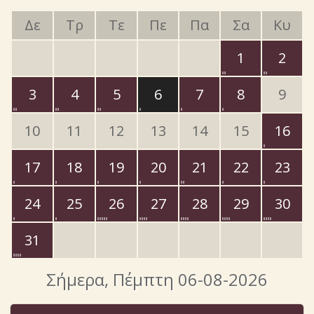
Δε
Τρ
Τε
Πε
Πα
Σα
Κυ
1
2
3
4
5
6
7
8
9
10
11
12
13
14
15
16
17
18
19
20
21
22
23
24
25
26
27
28
29
30
31
Σήμερα
, Πέμπτη 06-08-2026