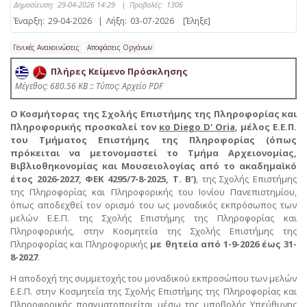
Δημοσίευση:
29-04-2026 14:29
|
Προβολές:
1306
Έναρξη:
29-04-2026
|
Λήξη:
03-07-2026
[Έληξε]
Γενικές Ανακοινώσεις
Αποφάσεις Οργάνων
Πλήρες Κείμενο Πρόσκλησης
Mέγεθος: 680.56 KB :: Τύπος: Αρχείο PDF
Ο Κοσμήτορας της Σχολής Επιστήμης της Πληροφορίας και
Πληροφορικής προσκαλεί τον
κο Diego D' Oria
, μέλος Ε.Ε.Π.
του Τμήματος Επιστήμης της Πληροφορίας (όπως
πρόκειται να μετονομαστεί το Τμήμα Αρχειονομίας,
Βιβλιοθηκονομίας και Μουσειολογίας από το ακαδημαϊκό
έτος 2026-2027, ΦΕΚ 4295/7-8-2025, Τ. Β’)
, της Σχολής Επιστήμης
της Πληροφορίας και Πληροφορικής του Ιονίου Πανεπιστημίου,
όπως αποδεχθεί τον ορισμό του ως μοναδικός εκπρόσωπος των
μελών Ε.Ε.Π. της Σχολής Επιστήμης της Πληροφορίας και
Πληροφορικής, στην Κοσμητεία της Σχολής Επιστήμης της
Πληροφορίας και Πληροφορικής
με θητεία από 1-9-2026 έως 31-
8-2027
.
Η αποδοχή της συμμετοχής του μοναδικού εκπροσώπου των μελών
Ε.Ε.Π. στην Κοσμητεία της Σχολής Επιστήμης της Πληροφορίας και
Πληροφορικής πραγματοποιείται μέσω της υποβολής Υπεύθυνης