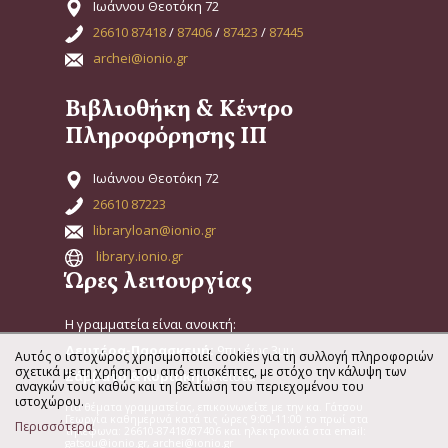
Ιωάννου Θεοτόκη 72
26610 87418
/
87406
/
87423
/
87445
archei@ionio.gr
Βιβλιοθήκη & Κέντρο
Πληροφόρησης ΙΠ
Ιωάννου Θεοτόκη 72
26610 87223
libraryloan@ionio.gr
library.ionio.gr
Ώρες λειτουργίας
Η γραμματεία είναι ανοικτή:
Δευτέρα-Παρασκευή:
9πμ έως 3μμ
Αυτός ο ιστοχώρος χρησιμοποιεί cookies για τη συλλογή πληροφοριών
σχετικά με τη χρήση του από επισκέπτες, με στόχο την κάλυψη των
Σάββατο & Κυριακή:
Κλειστά
αναγκών τους καθώς και τη βελτίωση του περιεχομένου του
ιστοχώρου.
Για θέματα γραμματείας, επικοινωνείτε με την κα. Γάτσου
Γεωργία καθημερινά κατά τις ώρες 9:00-11:00 το πρωί στα
Περισσότερα
τηλέφωνα: 26610-87418/87406 και ηλεκτρονικά στα email:
gatsou@ionio.gr, archei@ionio.gr