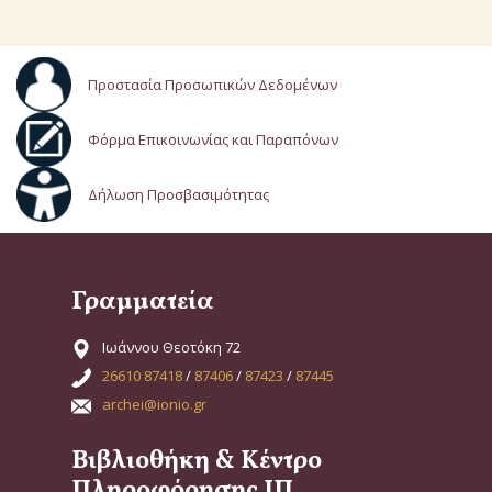
Προστασία Προσωπικών Δεδομένων
Φόρμα Επικοινωνίας και Παραπόνων
Δήλωση Προσβασιμότητας
Γραμματεία
Ιωάννου Θεοτόκη 72
26610 87418
/
87406
/
87423
/
87445
archei@ionio.gr
Βιβλιοθήκη & Κέντρο
Πληροφόρησης ΙΠ