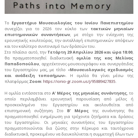
Το
Εργαστήριο Μουσειολογίας του Ιονίου Πανεπιστημίου
συνεχίζει για το 2026 τον κύκλο των
τακτικών μηνιαίων
επιστημονικών συναντήσεων
, με στόχο την ενίσχυση της
ερευνητικής κουλτούρας, την ανταλλαγή επιστημονικών απόψεων
και τον καλύτερο συντονισμό των δράσεών του.
Στο πλαίσιο αυτό, την
Τετάρτη 29 Απριλίου 2026 και ώρα 18:00
,
θα πραγματοποιηθεί διαδικτυακή
ομιλία της κας Μελίνας
Παπαδοπούλου
, αρχιτέκτονος-μουσειογράφου και συνεργάτιδας
του Εργαστηρίου μας, με τίτλο «
Μουσειολογικός σχεδιασμός
και ανάδειξη τοποσήμων
». Η ομιλία θα γίνει μέσω της
πλατφόρμας
Zoom
:
https://ionio-gr.zoom.us/j/95889427835
.
Η ομιλία εντάσσεται στο
Α' Μέρος της μηνιαίας συνάντησης
, το
οποίο περιλαμβάνει ερευνητική παρουσίαση από μέλος ή
προσκεκλημένο του Εργαστηρίου και ακολουθείται από
επιστημονική συζήτηση. Στο
Β' Μέρος
της συνάντησης θα
πραγματοποιηθεί ενημέρωση για τρέχοντα ζητήματα και δράσεις
του Εργαστηρίου. Οι μηνιαίες συναντήσεις του Εργαστηρίου
πραγματοποιούνται δια ζώσης στην Κέρκυρα και ταυτόχρονα
διαδικτυακά, προκειμένου να διευκολύνεται η συμμετοχή όλων των