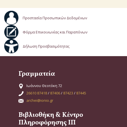
Προστασία Προσωπικών Δεδομένων
Φόρμα Επικοινωνίας και Παραπόνων
Δήλωση Προσβασιμότητας
Γραμματεία
Ιωάννου Θεοτόκη 72
26610 87418
/
87406
/
87423
/
87445
archei@ionio.gr
Βιβλιοθήκη & Κέντρο
Πληροφόρησης ΙΠ