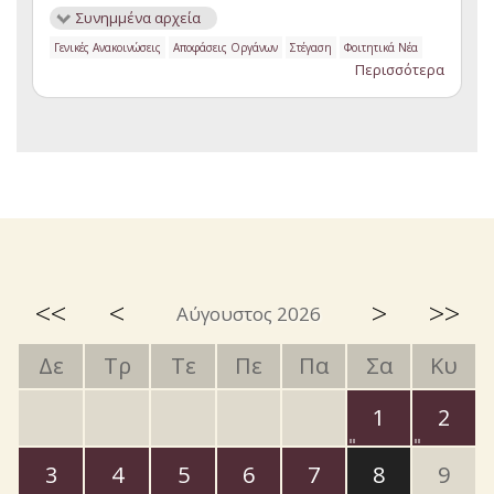
Συνημμένα αρχεία
Γενικές Ανακοινώσεις
Αποφάσεις Οργάνων
Στέγαση
Φοιτητικά Νέα
Περισσότερα
<<
<
>
>>
Αύγουστος 2026
Δε
Τρ
Τε
Πε
Πα
Σα
Κυ
1
2
3
4
5
6
7
8
9