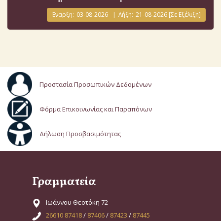
Έναρξη:
03-08-2026
|
Λήξη:
21-08-2026
[Σε Εξέλιξη]
Προστασία Προσωπικών Δεδομένων
Φόρμα Επικοινωνίας και Παραπόνων
Δήλωση Προσβασιμότητας
Γραμματεία
Ιωάννου Θεοτόκη 72
26610 87418
/
87406
/
87423
/
87445