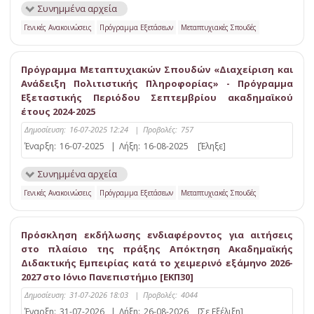
Συνημμένα αρχεία
Γενικές Ανακοινώσεις
Πρόγραμμα Εξετάσεων
Μεταπτυχιακές Σπουδές
Πρόγραμμα Μεταπτυχιακών Σπουδών «Διαχείριση και
Ανάδειξη Πολιτιστικής Πληροφορίας» - Πρόγραμμα
Εξεταστικής Περιόδου Σεπτεμβρίου ακαδημαϊκού
έτους 2024-2025
Δημοσίευση:
16-07-2025 12:24
|
Προβολές:
757
Έναρξη:
16-07-2025
|
Λήξη:
16-08-2025
[Έληξε]
Συνημμένα αρχεία
Γενικές Ανακοινώσεις
Πρόγραμμα Εξετάσεων
Μεταπτυχιακές Σπουδές
Πρόσκληση εκδήλωσης ενδιαφέροντος για αιτήσεις
στο πλαίσιο της πράξης Απόκτηση Ακαδημαϊκής
Διδακτικής Εμπειρίας κατά το χειμερινό εξάμηνο 2026-
2027 στο Ιόνιο Πανεπιστήμιο [ΕΚΠ30]
Δημοσίευση:
31-07-2026 18:03
|
Προβολές:
4044
Έναρξη:
31-07-2026
|
Λήξη:
26-08-2026
[Σε Εξέλιξη]