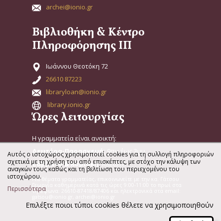
archei@ionio.gr
Βιβλιοθήκη & Κέντρο
Πληροφόρησης ΙΠ
Ιωάννου Θεοτόκη 72
26610 87223
libraryloan@ionio.gr
library.ionio.gr
Ώρες λειτουργίας
Η γραμματεία είναι ανοικτή:
Δευτέρα-Παρασκευή:
9πμ έως 3μμ
Αυτός ο ιστοχώρος χρησιμοποιεί cookies για τη συλλογή πληροφοριών
σχετικά με τη χρήση του από επισκέπτες, με στόχο την κάλυψη των
Σάββατο & Κυριακή:
Κλειστά
αναγκών τους καθώς και τη βελτίωση του περιεχομένου του
ιστοχώρου.
Για θέματα γραμματείας, επικοινωνείτε με την κα. Γάτσου
Γεωργία καθημερινά κατά τις ώρες 9:00-11:00 το πρωί στα
Περισσότερα
τηλέφωνα: 26610-87418/87406 και ηλεκτρονικά στα email:
gatsou@ionio.gr, archei@ionio.gr
Επιλέξτε ποιοι τύποι cookies θέλετε να χρησιμοποιηθούν