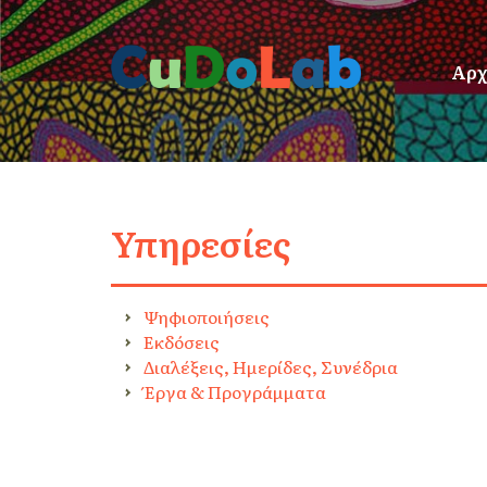
Αρχ
Υπηρεσίες
Ψηφιοποιήσεις
Εκδόσεις
Διαλέξεις, Ημερίδες, Συνέδρια
Έργα & Προγράμματα